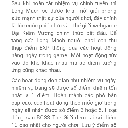
Sau khi hoàn tất nhiệm vụ chính tuyến thì
Long Mạch sẽ được khai mở, giải phóng
sức mạnh thật sự của người chơi, đây chính
là lúc cuộc phiêu lưu vào thế giới webgame
Đại Kiếm Vương chính thức bắt đầu. Để
tăng cấp Long Mạch người chơi cần thu
thập điểm EXP thông qua các hoạt động
hàng ngày trong game. Mỗi hoạt động tùy
vào độ khó khác nhau mà số điểm tương
ứng cũng khác nhau.
Các hoạt động đơn giản như nhiệm vụ ngày,
nhiêm vụ bang sẽ được số điểm khiêm tốn
nhất là 1 điểm. Hoàn thành các phó bản
cấp cao, các hoạt động theo mốc giờ trong
ngày sẽ nhận được số điểm 3 hoặc 5. Hoạt
động săn BOSS Thế Giới đem lại số điểm
10 cao nhất cho người chơi. Lưu ý điểm số