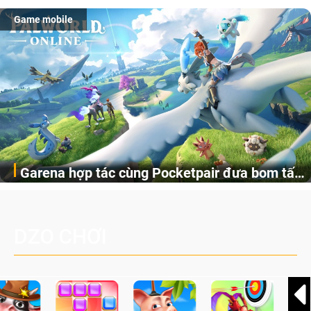
Game mobile
Garena hợp tác cùng Pocketpair đưa bom tấn
Garena Singapore hôm nay đã công bố Palworld Online,
săn thú sinh tồn lên di động với tên gọi
một cuộc phiêu lưu sinh tồn nhiều người chơi mới hiện
Palworld Online
đang được phát triển dựa trên IP Palworld nổi tiếng toàn
DZO CHƠI
cầu, theo giấy phép chính thức từ công ty game Nhật Bản
Pocketpair, Inc.