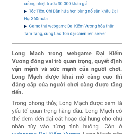
cuồng nhiệt trước 30.000 khán giả
Tóc Tiên, Chi Dân hứa hẹn bùng nổ sân khấu Đại
Hội 360mobi
Game thủ webgame Đại Kiếm Vương hóa thân
Tam Tạng, cùng Lão Tôn đại chiến liên server
Long Mạch trong webgame Đại Kiếm
Vương đóng vai trò quan trọng, quyết định
vận mệnh và sức mạnh của người chơi.
Long Mạch được khai mở càng cao thì
đẳng cấp của người chơi càng được tăng
tiến.
Trong phong thủy, Long Mạch được xem là
yếu tố quan trọng hàng đầu. Long Mạch có
thể đem đến đại cát hoặc đại hung cho chủ
nhân tùy vào từng tình huống. Còn ở