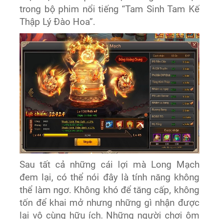
trong bộ phim nổi tiếng “Tam Sinh Tam Kế
Thập Lý Đào Hoa”.
Sau tất cả những cái lợi mà Long Mạch
đem lại, có thể nói đây là tính năng không
thể làm ngơ. Không khó để tăng cấp, không
tốn để khai mở nhưng những gì nhận được
lại vô cùng hữu ích. Những người chơi ôm