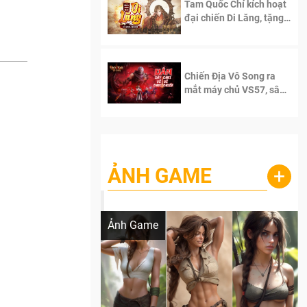
Tam Quốc Chí kích hoạt
đại chiến Di Lăng, tặng
siêu code giá trị dành
cho 100 độc giả đầu
tiên.
Chiến Địa Vô Song ra
mắt máy chủ VS57, sân
chơi đích thực dành cho
dân cày
ẢNH GAME
+
Lala Croft vừa nóng vừa xinh dưới nét vẽ
của AI
Ảnh Game