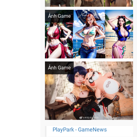
Khi AI Cosplay gái đẹp One Piece
Ảnh Game
Cosplay Xiangling siêu cute
Ảnh Game
PlayPark - GameNews