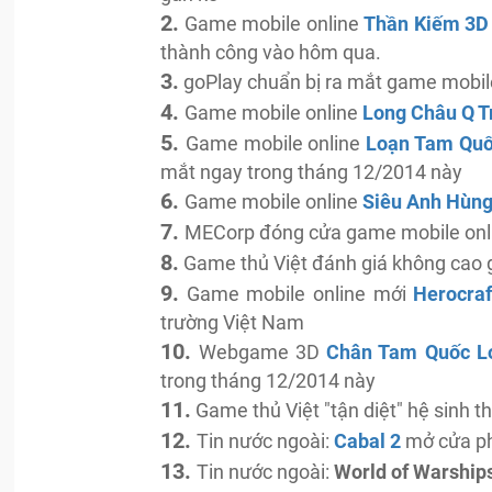
2.
Game mobile online
Thần Kiếm 3D
thành công vào hôm qua.
3.
goPlay chuẩn bị ra mắt game mobil
4.
Game mobile online
Long Châu Q T
5.
Game mobile online
Loạn Tam Qu
mắt ngay trong tháng 12/2014 này
6.
Game mobile online
Siêu Anh Hùn
7.
MECorp đóng cửa game mobile on
8.
Game thủ Việt đánh giá không ca
9.
Game mobile online mới
Herocra
trường Việt Nam
10.
Webgame 3D
Chân Tam Quốc 
trong tháng 12/2014 này
11.
Game thủ Việt "tận diệt" hệ sinh 
12.
Tin nước ngoài:
Cabal 2
mở cửa ph
13.
Tin nước ngoài:
World of Warship