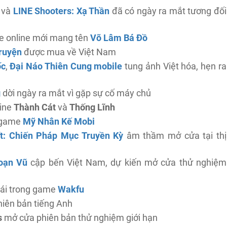
và
LINE Shooters: Xạ Thần
đã có ngày ra mắt tương đối
e online mới mang tên
Võ Lâm Bá Đồ
ruyện
được mua về Việt Nam
ốc
,
Đại Náo Thiên Cung mobile
tung ảnh Việt hóa, hẹn ra
g
dời ngày ra mắt vì gặp sự cố máy chủ
line
Thành Cát
và
Thống Lĩnh
o game
Mỹ Nhân Kế Mobi
ft: Chiến Pháp Mục Truyền Kỳ
âm thầm mở cửa tại thị
Loạn Vũ
cập bến Việt Nam, dự kiến mở cửa thử nghiệm
thái trong game
Wakfu
iên bản tiếng Anh
s
mở cửa phiên bản thử nghiệm giới hạn