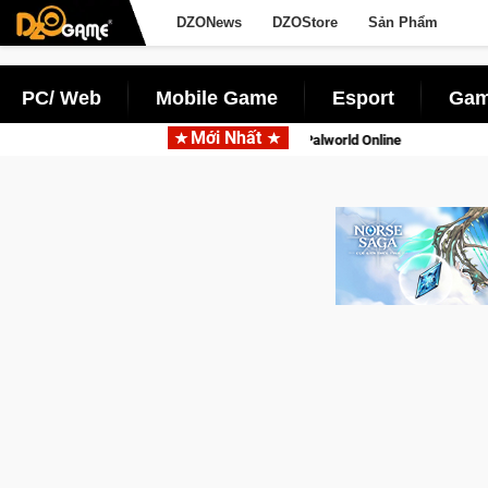
DZONews
DZOStore
Sản Phẩm
PC/ Web
Mobile Game
Esport
Gam
Mới Nhất
ng với tên gọi Palworld Online
Norse Saga Chính Thức Mở Cửa