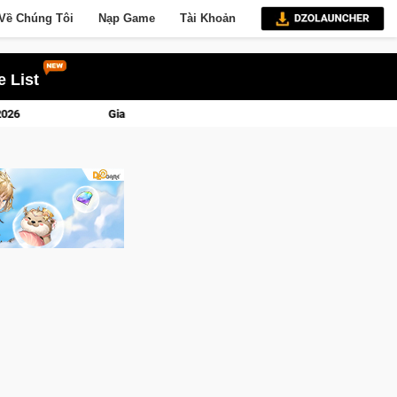
Về Chúng Tôi
Nạp Game
Tài Khoản
 List
osed Beta Norse Saga: Cửu Giới Thức Tỉnh, Săn DJI Osmo Pocket 3 Ngay Hôm