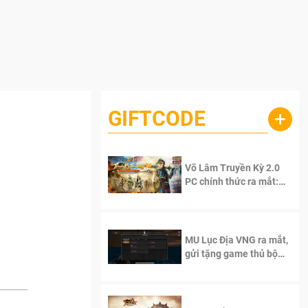
GIFTCODE
+
Võ Lâm Truyền Kỳ 2.0
PC chính thức ra mắt:
Sống lại thanh xuân, giữ
trọn tinh thần Võ Lâm
MU Lục Địa VNG ra mắt,
gửi tặng game thủ bộ
Code cực giá trị