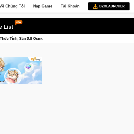
Về Chúng Tôi
Nạp Game
Tài Khoản
 List
t 3 Ngay Hôm Nay
Lineage W – Quyền lực và tài phú sẽ về tay