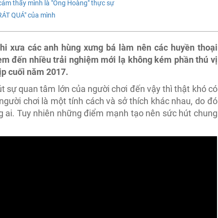
cảm thấy mình là "Ông Hoàng" thực sự
 RÁT QUÁ" của mình
khi xưa các anh hùng xưng bá làm nên các huyền thoại
m đến nhiều trải nghiệm mới lạ không kém phần thú vị
ịp cuối năm 2017.
út sự quan tâm lớn của người chơi đến vậy thì thật khó có
 người chơi là một tính cách và sở thích khác nhau, do đó
ng ai. Tuy nhiên những điểm mạnh tạo nên sức hút chung