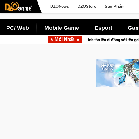
DZONews
DZOStore
Sản Phẩm
PC/ Web
Mobile Game
Esport
Gam
Mới Nhất
m tấn săn thú sinh tồn lên di động với tên gọi Palworld Online