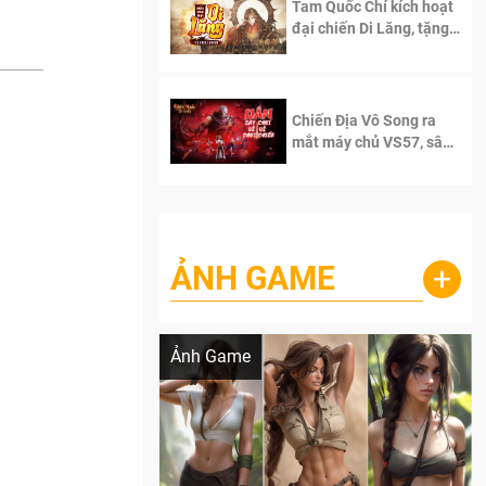
Tam Quốc Chí kích hoạt
đại chiến Di Lăng, tặng
siêu code giá trị dành
cho 100 độc giả đầu
tiên.
Chiến Địa Vô Song ra
mắt máy chủ VS57, sân
chơi đích thực dành cho
dân cày
ẢNH GAME
+
Lala Croft vừa nóng vừa xinh dưới nét vẽ
của AI
Ảnh Game