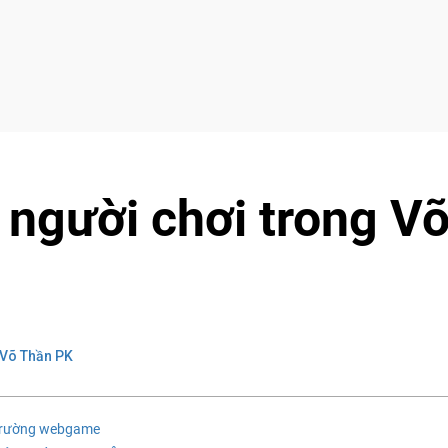
t người chơi trong V
Võ Thần PK
ị trường webgame