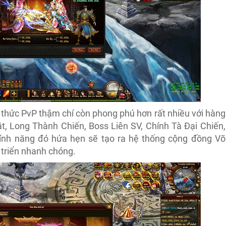
thức PvP thậm chí còn phong phú hơn rất nhiều với hàng
t, Long Thành Chiến, Boss Liên SV, Chính Tà Đại Chiến,
tính năng đó hứa hẹn sẽ tạo ra hệ thống cộng đồng Võ
t triển nhanh chóng.