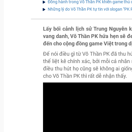
Đồng hành trong Võ Thần PK khiến game thủ 
Những lý do Võ Thần PK tự tin với slogan "PK
Lấy bối cảnh lịch sử Trung Nguyên 
vang danh, Võ Thần PK hứa hẹn sẽ đe
đến cho cộng đồng game Việt trong d
Để nói điều gì từ Võ Thần PK đã thu h
thể liệt kê chính xác, bởi mỗi cá nhân
điều thu hút họ cũng sẽ không ai giố
cho Võ Thần PK thì rất dễ nhận thấy.