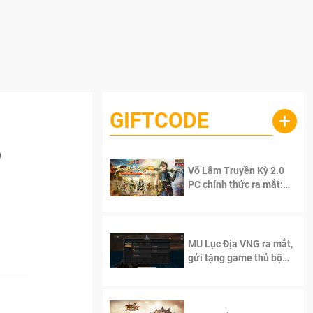
GIFTCODE
+
õ
Võ Lâm Truyền Kỳ 2.0
PC chính thức ra mắt:
Sống lại thanh xuân, giữ
trọn tinh thần Võ Lâm
MU Lục Địa VNG ra mắt,
gửi tặng game thủ bộ
Code cực giá trị