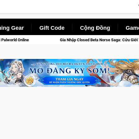
ing Gear
Gift Code
Cộng Đồng
Game
Gia Nhập Closed Beta Norse Saga: Cửu Giới Thức Tỉnh, Săn DJI Osmo Pocke