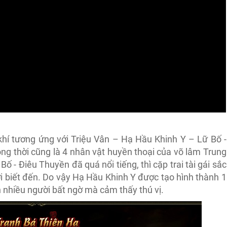
khí tương ứng với Triệu Vân – Hạ Hầu Khinh Y – Lữ Bố -
ng thời cũng là 4 nhân vật huyền thoại của võ lâm Trung
ố - Điêu Thuyền đã quá nổi tiếng, thì cặp trai tài gái sắc
ời biết đến. Do vậy Hạ Hầu Khinh Y được tạo hình thành 1
n nhiều người bất ngờ mà cảm thấy thú vị.