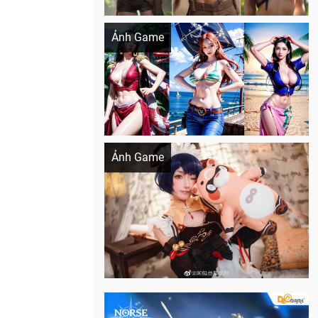
Khi AI Cosplay gái đẹp One Piece
Ảnh Game
Cosplay Xiangling siêu cute
Ảnh Game