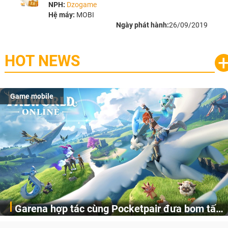
NPH:
Dzogame
Hệ máy:
MOBI
Ngày phát hành:
26/09/2019
HOT NEWS
Game mobile
Garena hợp tác cùng Pocketpair đưa bom tấn
Garena Singapore hôm nay đã công bố Palworld Online,
săn thú sinh tồn lên di động với tên gọi