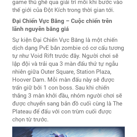
game thủ ghé qua giải trí mỗi khi bước vào
thế giới của Đột Kích trong thời gian tới.
Đại Chiến Vực Băng – Cuộc chiến trên
lãnh nguyên băng giá
Sự kiện Đại Chiến Vực Băng là một chiến
dịch dạng PvE bắn zombie có cơ cấu tương
tự như Void Rift trước đây. Người chơi sẽ
lập đội và trải qua 3 màn đấu thứ tự ngẫu
nhiên giữa Outer Square, Station Plaza,
Hoover Dam. Mỗi màn đấu này sẽ được
trấn giữ bởi 1 con boss. Sau khi chiến
thắng 3 màn khởi đầu, nhóm người chơi sẽ
được chuyển sang bản đồ cuối cùng là The
Plateau để đấu với con trùm cuối được
chọn từ trước.