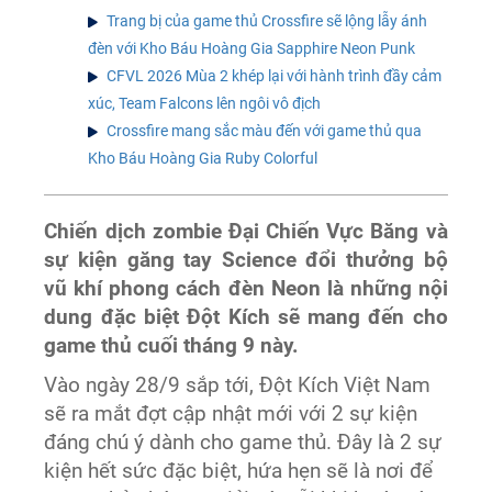
Trang bị của game thủ Crossfire sẽ lộng lẫy ánh
đèn với Kho Báu Hoàng Gia Sapphire Neon Punk
CFVL 2026 Mùa 2 khép lại với hành trình đầy cảm
xúc, Team Falcons lên ngôi vô địch
Crossfire mang sắc màu đến với game thủ qua
Kho Báu Hoàng Gia Ruby Colorful
Chiến dịch zombie Đại Chiến Vực Băng và
sự kiện găng tay Science đổi thưởng bộ
vũ khí phong cách đèn Neon là những nội
dung đặc biệt Đột Kích sẽ mang đến cho
game thủ cuối tháng 9 này.
Vào ngày 28/9 sắp tới, Đột Kích Việt Nam
sẽ ra mắt đợt cập nhật mới với 2 sự kiện
đáng chú ý dành cho game thủ. Đây là 2 sự
kiện hết sức đặc biệt, hứa hẹn sẽ là nơi để