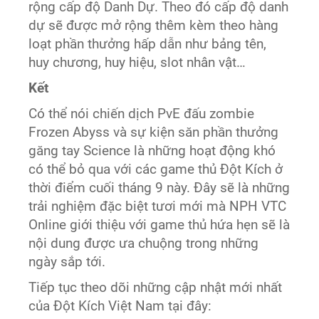
rộng cấp độ Danh Dự. Theo đó cấp độ danh
dự sẽ được mở rộng thêm kèm theo hàng
loạt phần thưởng hấp dẫn như bảng tên,
huy chương, huy hiệu, slot nhân vật…
Kết
Có thể nói chiến dịch PvE đấu zombie
Frozen Abyss và sự kiện săn phần thưởng
găng tay Science là những hoạt động khó
có thể bỏ qua với các game thủ Đột Kích ở
thời điểm cuối tháng 9 này. Đây sẽ là những
trải nghiệm đặc biệt tươi mới mà NPH VTC
Online giới thiệu với game thủ hứa hẹn sẽ là
nội dung được ưa chuộng trong những
ngày sắp tới.
Tiếp tục theo dõi những cập nhật mới nhất
của Đột Kích Việt Nam tại đây: