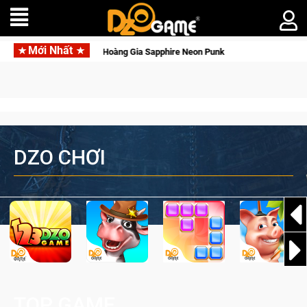
Mới Nhất
n với Kho Báu Hoàng Gia Sapphire Neon Punk
DZO CHƠI
TOP GAME