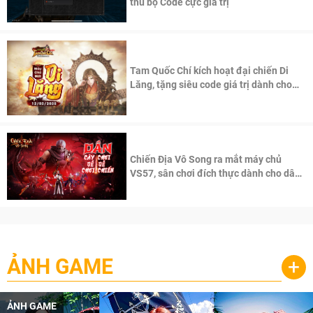
thủ bộ Code cực giá trị
Tam Quốc Chí kích hoạt đại chiến Di
Lăng, tặng siêu code giá trị dành cho
100 độc giả đầu tiên.
Chiến Địa Vô Song ra mắt máy chủ
VS57, sân chơi đích thực dành cho dân
cày
ẢNH GAME
+
ẢNH GAME