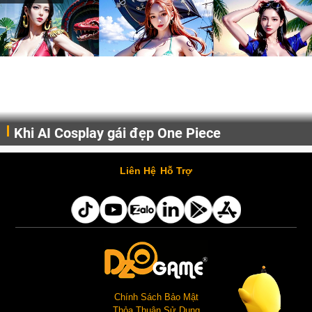
Khi AI Cosplay gái đẹp One Piece
Những cô nàng nóng bỏng Boa Hancock, Nico Robin, Nami, Yamato hay Perona được AI vẽ lại dưới hình thức Cosplay cực kỳ chuẩn chỉnh.
Liên Hệ
Hỗ Trợ
Chính Sách Bảo Mật
Thỏa Thuận Sử Dụng