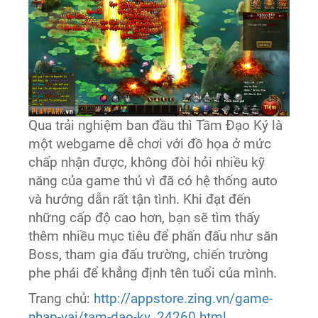
Qua trải nghiệm ban đầu thì Tầm Đạo Ký là
một webgame dễ chơi với đồ họa ở mức
chấp nhận được, không đòi hỏi nhiều kỹ
năng của game thủ vì đã có hệ thống auto
và hướng dẫn rất tận tình. Khi đạt đến
những cấp độ cao hơn, bạn sẽ tìm thấy
thêm nhiều mục tiêu để phấn đấu như săn
Boss, tham gia đấu trường, chiến trường
phe phái để khẳng định tên tuổi của mình.
Trang chủ:
http://appstore.zing.vn/game-
nhap-vai/tam-dao-ky_24260.html