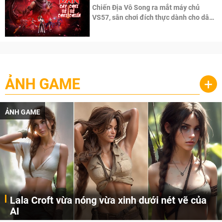
Chiến Địa Vô Song ra mắt máy chủ
VS57, sân chơi đích thực dành cho dân
cày
ẢNH GAME
+
ẢNH GAME
Lala Croft vừa nóng vừa xinh dưới nét vẽ của
AI