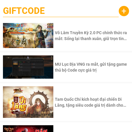
GIFTCODE
+
Võ Lâm Truyền Kỳ 2.0 PC chính thức ra
mắt: Sống lại thanh xuân, giữ trọn tinh
thần Võ Lâm
MU Lục Địa VNG ra mắt, gửi tặng game
thủ bộ Code cực giá trị
Tam Quốc Chí kích hoạt đại chiến Di
Lăng, tặng siêu code giá trị dành cho
100 độc giả đầu tiên.