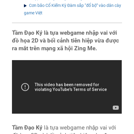
Cơn bão Cổ Kiếm Kỳ Đàm sắp “đổ bộ” vào dân cày
game Việt
Tầm Đạo Ký là tựa webgame nhập vai với
đồ họa 2D và bối cảnh tiên hiệp vừa được
ra mắt trên mạng xã hội Zing Me.
Tầm Đạo Ký
là tựa webgame nhập vai với