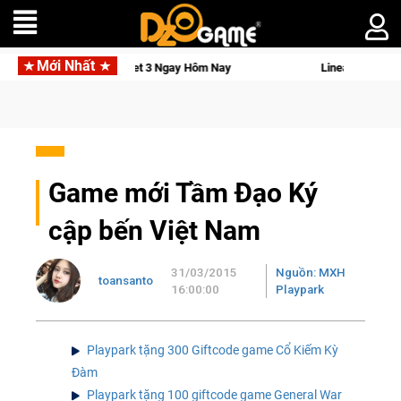
Mới Nhất
 Ngay Hôm Nay
Lineage W – Quyền lực và tài phú sẽ về tay kẻ
Game mới Tầm Đạo Ký
cập bến Việt Nam
31/03/2015
Nguồn: MXH
toansanto
16:00:00
Playpark
Playpark tặng 300 Giftcode game Cổ Kiếm Kỳ
Đàm
Playpark tặng 100 giftcode game General War