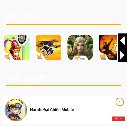
một cuộc phiêu lưu sinh tồn nhiều người chơi mới hiện
Palworld Online
đang được phát triển dựa trên IP Palworld nổi tiếng toàn
DZO CHƠI
cầu, theo giấy phép chính thức từ công ty game Nhật Bản
Pocketpair, Inc.
TOP GAME
5
Naruto Đại Chiến Mobile
MOBI