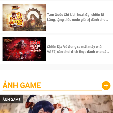
Tam Quốc Chí kích hoạt đại chiến Di
Lăng, tặng siêu code giá trị dành cho
100 độc giả đầu tiên.
Chiến Địa Vô Song ra mắt máy chủ
VS57, sân chơi đích thực dành cho dân
cày
ẢNH GAME
+
ẢNH GAME