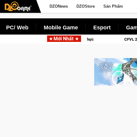
DZONews
DZOStore
Sản Phẩm
PC/ Web
Mobile Game
Esport
Gam
Mới Nhất
ữu vật lý siêu thực
CFVL 2026 Mùa 2 khép lại với hành trình