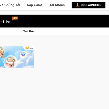
Về Chúng Tôi
Nạp Game
Tài Khoản
 List
a Mèo" khuấy đảo thế giới ngầm trong Cat Mafia