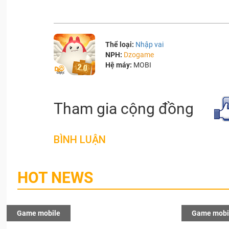
Thể loại:
Nhập vai
NPH:
Dzogame
Hệ máy:
MOBI
Tham gia cộng đồng
BÌNH LUẬN
HOT NEWS
Game mobile
Game mobi