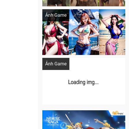
Khi AI Cosplay gái đẹp One Piece
Ảnh Game
Cosplay Xiangling siêu cute
Ảnh Game