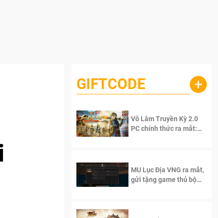
GIFTCODE
+
Võ Lâm Truyền Kỳ 2.0
PC chính thức ra mắt:
Sống lại thanh xuân, giữ
i
trọn tinh thần Võ Lâm
MU Lục Địa VNG ra mắt,
gửi tặng game thủ bộ
Code cực giá trị