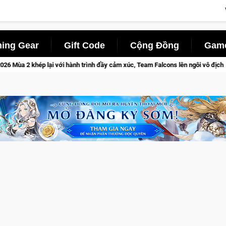
ing Gear
Gift Code
Cộng Đồng
Game
 đầy cảm xúc, Team Falcons lên ngôi vô địch
Trở thành "Đại c