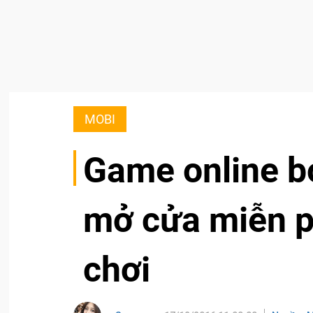
MOBI
Game online b
mở cửa miễn p
chơi