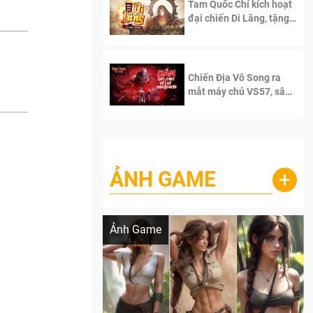
Tam Quốc Chí kích hoạt
đại chiến Di Lăng, tặng
siêu code giá trị dành
cho 100 độc giả đầu
tiên.
Chiến Địa Vô Song ra
mắt máy chủ VS57, sân
chơi đích thực dành cho
dân cày
ẢNH GAME
+
Lala Croft vừa nóng vừa xinh dưới nét vẽ
của AI
Ảnh Game