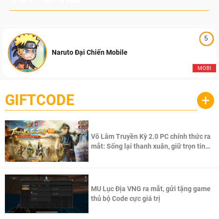
5
Naruto Đại Chiến Mobile
MOBI
GIFTCODE
+
Võ Lâm Truyền Kỳ 2.0 PC chính thức ra
mắt: Sống lại thanh xuân, giữ trọn tinh
thần Võ Lâm
MU Lục Địa VNG ra mắt, gửi tặng game
thủ bộ Code cực giá trị