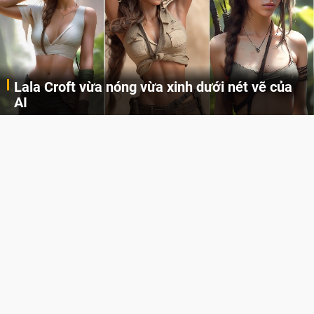
Lala Croft vừa nóng vừa xinh dưới nét vẽ của
AI
Cùng đến với những hình ảnh Lala Croft của Tomb Raider dưới nét vẽ của AI. Một cô nàng xinh đẹp, nóng bỏng nhưng cũng rắn rỏi và mạnh mẽ.