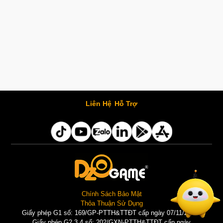
Liên Hệ
Hỗ Trợ
Chính Sách Bảo Mật
Thỏa Thuận Sử Dụng
Giấy phép G1 số: 169/GP-PTTH&TTĐT cấp ngày 07/11/2025 |
Giấy phép G2,3,4 số: 202/GXN-PTTH&TTĐT cấp ngày