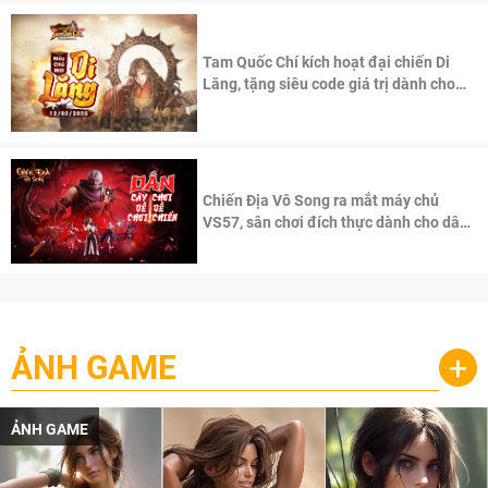
Tam Quốc Chí kích hoạt đại chiến Di
Lăng, tặng siêu code giá trị dành cho
100 độc giả đầu tiên.
Chiến Địa Vô Song ra mắt máy chủ
VS57, sân chơi đích thực dành cho dân
cày
ẢNH GAME
+
ẢNH GAME