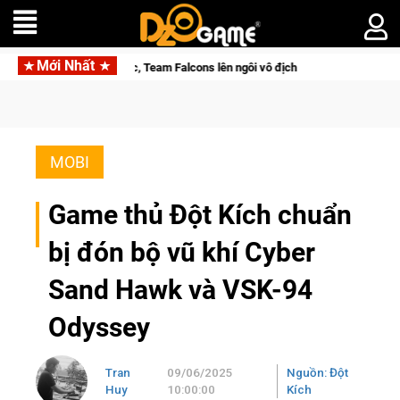
Mới Nhất
y cảm xúc, Team Falcons lên ngôi vô địch
Medal Hunter: Game 
MOBI
Game thủ Đột Kích chuẩn
bị đón bộ vũ khí Cyber
Sand Hawk và VSK-94
Odyssey
Tran
09/06/2025
Nguồn: Đột
Huy
10:00:00
Kích