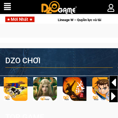
Mới Nhất
 W – Quyền lực và tài phú sẽ về tay kẻ đoạt được Vương Quyền thành Kent sắp
DZO CHƠI
TOP GAME