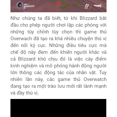
Như chúng ta đã biết, từ khi Blizzard bắt
đầu cho phép người chơi lập các phòng với
những tùy chỉnh tùy chọn thì game thủ
Overwach đã tạo ra khá nhiều chuyện thú vị
đến nổi kỳ cục. Những điều tiêu cực mà
chế độ này đem đến khiến người khác và
cả Blizzard khó chịu đó là việc cày điểm
kinh nghiệm và mô phỏng hành động người
lớn thông các động tác của nhân vật. Tuy
nhiên lần này, các game thủ Overwatch
đang tạo ra một trào lưu mới rất lành mạnh
và đầy thú vị.