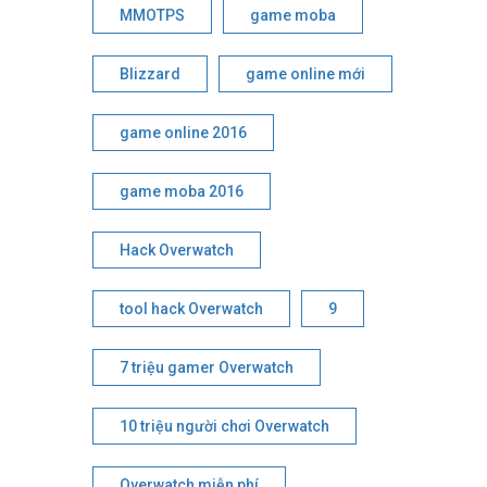
MMOTPS
game moba
Blizzard
game online mới
game online 2016
game moba 2016
Hack Overwatch
tool hack Overwatch
9
7 triệu gamer Overwatch
10 triệu người chơi Overwatch
Overwatch miễn phí