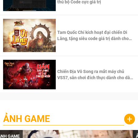
thủ bộ Code cực giá trị
Tam Quốc Chí kích hoạt đại chiến Di
Lăng, tặng siêu code giá trị dành cho
100 độc giả đầu tiên.
Chiến Địa Vô Song ra mắt máy chủ
VS57, sân chơi đích thực dành cho dân
cày
ẢNH GAME
+
ẢNH GAME