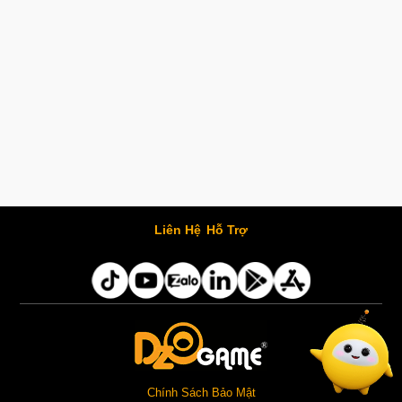
Liên Hệ
Hỗ Trợ
Chính Sách Bảo Mật