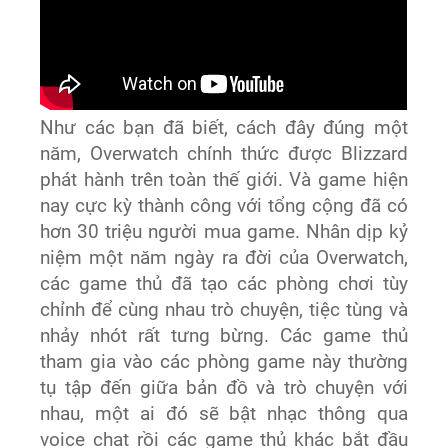
Như các bạn đã biết, cách đây đúng một
năm, Overwatch chính thức được Blizzard
phát hành trên toàn thế giới. Và game hiện
nay cực kỳ thành công với tổng cộng đã có
hơn 30 triệu người mua game. Nhân dịp kỷ
niệm một năm ngày ra đời của Overwatch,
các game thủ đã tạo các phòng chơi tùy
chỉnh để cùng nhau trò chuyện, tiệc tùng và
nhảy nhót rất tưng bừng. Các game thủ
tham gia vào các phòng game này thường
tụ tập đến giữa bản đồ và trò chuyện với
nhau, một ai đó sẽ bật nhạc thông qua
voice chat rồi các game thủ khác bắt đầu