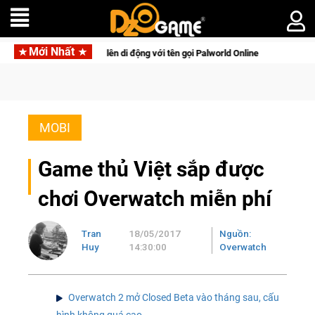
Mới Nhất
thú sinh tồn lên di động với tên gọi Palworld Online
Gia Nhập
MOBI
Game thủ Việt sắp được
chơi Overwatch miễn phí
Tran
18/05/2017
Nguồn:
Huy
14:30:00
Overwatch
Overwatch 2 mở Closed Beta vào tháng sau, cấu
hình không quá cao