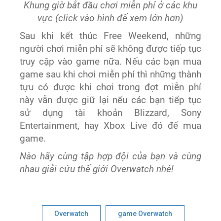
Khung giờ bắt đầu chơi miễn phí ở các khu
vực (click vào hình để xem lớn hơn)
Sau khi kết thúc Free Weekend, những
người chơi miễn phí sẽ không được tiếp tục
truy cập vào game nữa. Nếu các bạn mua
game sau khi chơi miễn phí thì những thành
tựu có được khi chơi trong đợt miễn phí
này vẫn được giữ lại nếu các bạn tiếp tục
sử dụng tài khoản Blizzard, Sony
Entertainment, hay Xbox Live đó để mua
game.
Nào hãy cùng tập hợp đội của bạn và cùng
nhau giải cứu thế giới Overwatch nhé!
Overwatch
game Overwatch