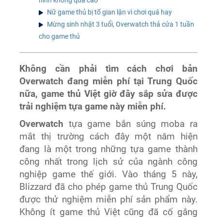
Nữ game thủ bị tố gian lận vì chơi quá hay
Mừng sinh nhật 3 tuổi, Overwatch thả cửa 1 tuần
cho game thủ
Không cần phải tìm cách chơi bản
Overwatch đang miễn phí tại Trung Quốc
nữa, game thủ Việt giờ đây sắp sửa được
trải nghiệm tựa game này miễn phí.
Overwatch
tựa game bắn súng moba ra
mắt thị trường cách đây một năm hiện
đang là một trong những tựa game thành
công nhất trong lịch sử của ngành công
nghiệp game thế giới. Vào tháng 5 này,
Blizzard đã cho phép game thủ Trung Quốc
được thử nghiệm miễn phí sản phẩm này.
Không ít game thủ Việt cũng đã cố gắng