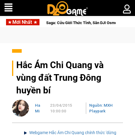
Mới Nhất
Beta Norse Saga: Cửu Giới Thức Tỉnh, Săn DJI Osmo Pocket 3 Ngay Hôm Nay
Hắc Ám Chi Quang và
vùng đất Trung Đông
huyền bí
Ha
23/04/2015
Nguồn: MXH
Mi
10:00:00
Playpark
Webgame Hắc Ám Chi Quang chính thức 'dừng