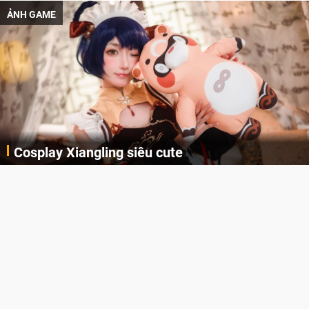
ẢNH GAME
Cosplay Xiangling siêu cute
Cùng thưởng thức những hình ảnh cosplay Xiangling trong Genshin Impact siêu dễ thương của người dùng Weibo "阿包也是兔娘"