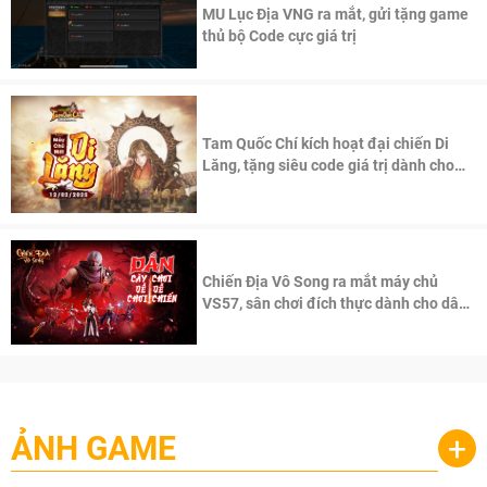
MU Lục Địa VNG ra mắt, gửi tặng game
thủ bộ Code cực giá trị
Tam Quốc Chí kích hoạt đại chiến Di
Lăng, tặng siêu code giá trị dành cho
100 độc giả đầu tiên.
Chiến Địa Vô Song ra mắt máy chủ
VS57, sân chơi đích thực dành cho dân
cày
ẢNH GAME
+