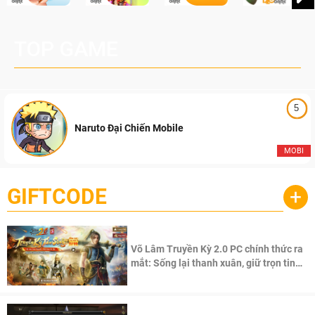
TOP GAME
5
Naruto Đại Chiến Mobile
MOBI
GIFTCODE
+
Võ Lâm Truyền Kỳ 2.0 PC chính thức ra
mắt: Sống lại thanh xuân, giữ trọn tinh
thần Võ Lâm