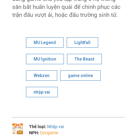
săn bắt huấn luyện quái để chinh phục các
trận đấu vượt ải, hoặc đấu trường sinh tử.
MU Legend
Lightfall
MU Ignition
The Beast
Webzen
game online
nhập vai
Thể loại:
Nhập vai
NPH:
Dzogame