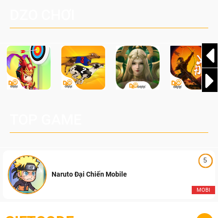
độc quyền cùng vô vàn bất ngờ đang chờ được khám phá!
DZO CHƠI
TOP GAME
5
Naruto Đại Chiến Mobile
MOBI