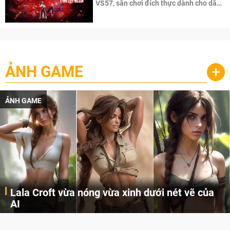
VS57, sân chơi đích thực dành cho dân
cày
ẢNH GAME
+
ẢNH GAME
Lala Croft vừa nóng vừa xinh dưới nét vẽ của
AI
Cùng đến với những hình ảnh Lala Croft của Tomb Raider dưới nét vẽ của AI. Một cô nàng xinh đẹp, nóng bỏng nhưng cũng rắn rỏi và mạnh mẽ.