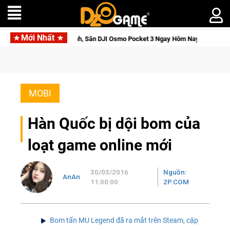
Mới Nhất
ới Thức Tỉnh, Săn DJI Osmo Pocket 3 Ngay Hôm Nay
Medal Hu
MOBI
Hàn Quốc bị dội bom của
loạt game online mới
30/03/2016
Nguồn:
AnAn
11:00:00
2P.COM
Bom tấn MU Legend đã ra mắt trên Steam, cập