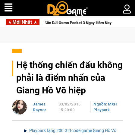
Mới Nhất
hức Tỉnh, Săn DJI Osmo Pocket 3 Ngay Hôm Nay
Lineage W – 
Hệ thống chiến đấu không
phải là điểm nhấn của
Giang Hồ Võ hiệp
James
03/02/2015
Nguồn: MXH
Raynor
15:20:00
Playpark
Playpark tặng 200 Giftcode game Giang Hồ Võ