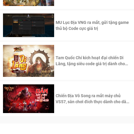
thần Võ Lâm
MU Lục Địa VNG ra mắt, gửi tặng game
thủ bộ Code cực giá trị
Tam Quốc Chí kích hoạt đại chiến Di
Lăng, tặng siêu code giá trị dành cho
100 độc giả đầu tiên.
Chiến Địa Vô Song ra mắt máy chủ
VS57, sân chơi đích thực dành cho dân
cày