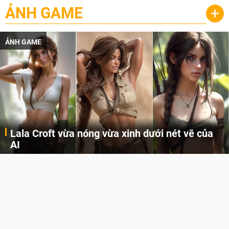
ẢNH GAME
+
ẢNH GAME
Lala Croft vừa nóng vừa xinh dưới nét vẽ của
AI
Cùng đến với những hình ảnh Lala Croft của Tomb Raider dưới nét vẽ của AI. Một cô nàng xinh đẹp, nóng bỏng nhưng cũng rắn rỏi và mạnh mẽ.