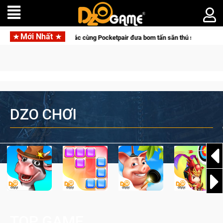
Mới Nhất
 tác cùng Pocketpair đưa bom tấn săn thú sinh tồn lên di động với tên gọi Pal
DZO CHƠI
TOP GAME