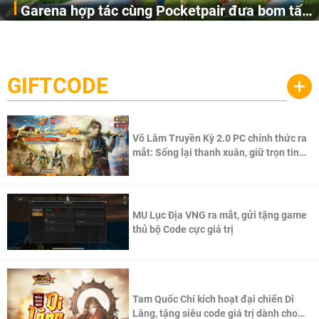
Garena hợp tác cùng Pocketpair đưa bom tấn
Garena Singapore hôm nay đã công bố Palworld Online,
săn thú sinh tồn lên di động với tên gọi
một cuộc phiêu lưu sinh tồn nhiều người chơi mới hiện
Palworld Online
đang được phát triển dựa trên IP Palworld nổi tiếng toàn
cầu, theo giấy phép chính thức từ công ty game Nhật Bản
GIFTCODE
+
Pocketpair, Inc.
Võ Lâm Truyền Kỳ 2.0 PC chính thức ra
mắt: Sống lại thanh xuân, giữ trọn tinh
thần Võ Lâm
MU Lục Địa VNG ra mắt, gửi tặng game
thủ bộ Code cực giá trị
Tam Quốc Chí kích hoạt đại chiến Di
Lăng, tặng siêu code giá trị dành cho