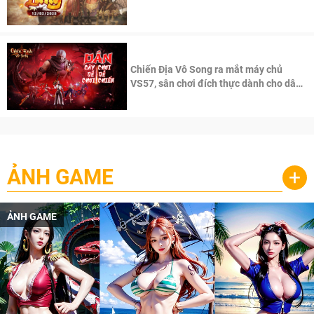
100 độc giả đầu tiên.
Chiến Địa Vô Song ra mắt máy chủ
VS57, sân chơi đích thực dành cho dân
cày
ẢNH GAME
+
ẢNH GAME