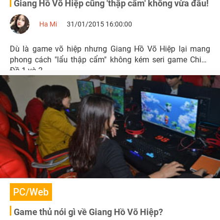
Giang Hồ Võ Hiệp cũng 'thập cẩm' không vừa đâu!
Ha Mi
31/01/2015 16:00:00
Dù là game võ hiệp nhưng Giang Hồ Võ Hiệp lại mang
phong cách "lẩu thập cẩm" không kém seri game Chinh
Đồ 1 và 2.
PC/Web
Game thủ nói gì về Giang Hồ Võ Hiệp?