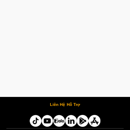
Liên Hệ
Hỗ Trợ