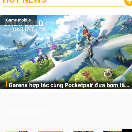
Game mobile
Gia Nhập Closed Beta Norse Saga: Cửu Giới
Bước chân vào Norse Saga: Cửu Giới Thức Tỉnh và sẵn
Thức Tỉnh, Săn DJI Osmo Pocket 3 Ngay Hôm
sàng đón nhận hàng loạt sự kiện hấp dẫn, phần thưởng
Nay
độc quyền cùng vô vàn bất ngờ đang chờ được khám phá!
DZO CHƠI