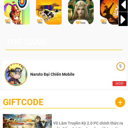
TOP GAME
5
Naruto Đại Chiến Mobile
MOBI
GIFTCODE
+
Võ Lâm Truyền Kỳ 2.0 PC chính thức ra