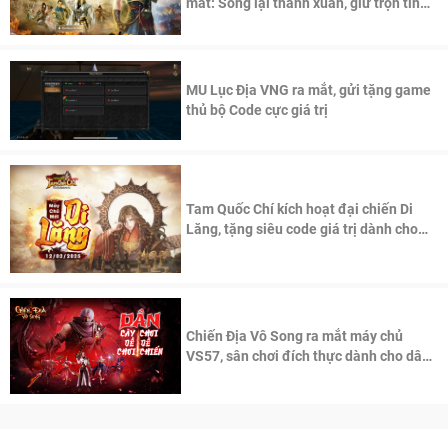
mắt: Sống lại thanh xuân, giữ trọn tinh
thần Võ Lâm
MU Lục Địa VNG ra mắt, gửi tặng game
thủ bộ Code cực giá trị
Tam Quốc Chí kích hoạt đại chiến Di
Lăng, tặng siêu code giá trị dành cho
100 độc giả đầu tiên.
Chiến Địa Vô Song ra mắt máy chủ
VS57, sân chơi đích thực dành cho dân
cày