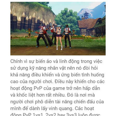
Chính vì sự biến ảo và linh động trong việc
sử dụng kỹ năng nhân vật nên nó đòi hỏi
khả năng điều khiển và ứng biến tình huống
cao của người chơi. Điều này khiến cho các
hoạt động PvP của game trở nên hấp dẫn
và khốc liệt hơn rất nhiều. Đó là nơi mà
người chơi phô diễn tài năng chiến đấu của
mình để dành lấy vinh quang. Các hoạt
động PvP 1vs1, 2vs2 hay 3vs3 luôn được