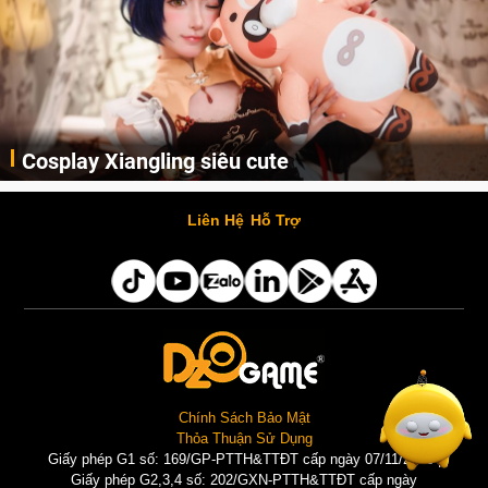
Lala Cro
Xiangling siêu cute
AI
Cùng thưởng thức những hình ảnh cosplay Xiangling trong Genshin Impact siêu dễ thương của người dùng Weibo "阿包也是兔娘"
Liên Hệ
Hỗ Trợ
Chính Sách Bảo Mật
Thỏa Thuận Sử Dụng
Giấy phép G1 số: 169/GP-PTTH&TTĐT cấp ngày 07/11/2025 |
Giấy phép G2,3,4 số: 202/GXN-PTTH&TTĐT cấp ngày