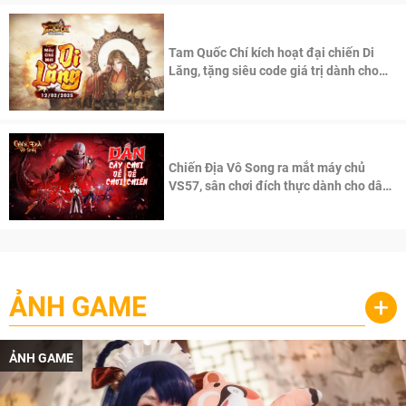
Tam Quốc Chí kích hoạt đại chiến Di
Lăng, tặng siêu code giá trị dành cho
100 độc giả đầu tiên.
Chiến Địa Vô Song ra mắt máy chủ
VS57, sân chơi đích thực dành cho dân
cày
ẢNH GAME
+
ẢNH GAME