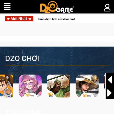
Mới Nhất
ưa bạn vào các chiến dịch lịch sử khốc liệt
CFVL 2026 Mùa 2 
DZO CHƠI
TOP GAME