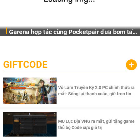
Garena hợp tác cùng Pocketpair đưa bom tấn
Garena Singapore hôm nay đã công bố Palworld Online,
săn thú sinh tồn lên di động với tên gọi
một cuộc phiêu lưu sinh tồn nhiều người chơi mới hiện
Palworld Online
đang được phát triển dựa trên IP Palworld nổi tiếng toàn
cầu, theo giấy phép chính thức từ công ty game Nhật Bản
GIFTCODE
+
Pocketpair, Inc.
Võ Lâm Truyền Kỳ 2.0 PC chính thức ra
mắt: Sống lại thanh xuân, giữ trọn tinh
thần Võ Lâm
MU Lục Địa VNG ra mắt, gửi tặng game
thủ bộ Code cực giá trị