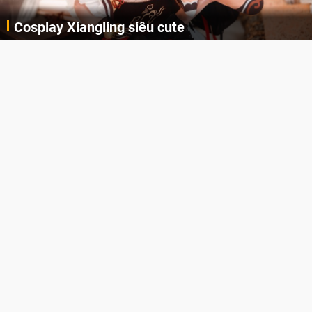
Cosplay Xiangling siêu cute
Cùng thưởng thức những hình ảnh cosplay Xiangling trong Genshin Impact siêu dễ thương của người dùng Weibo "阿包也是兔娘"