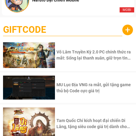
Naruto Đại Chiến Mobile
MOBI
GIFTCODE
+
Võ Lâm Truyền Kỳ 2.0 PC chính thức ra
mắt: Sống lại thanh xuân, giữ trọn tinh
thần Võ Lâm
MU Lục Địa VNG ra mắt, gửi tặng game
thủ bộ Code cực giá trị
Tam Quốc Chí kích hoạt đại chiến Di
Lăng, tặng siêu code giá trị dành cho
100 độc giả đầu tiên.