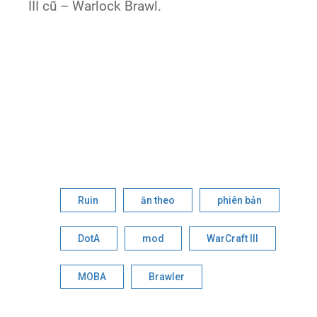
III cũ – Warlock Brawl.
Ruin
ăn theo
phiên bản
DotA
mod
WarCraft III
MOBA
Brawler