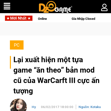
Mới Nhất
ên gọi Palworld Online
Gia Nhập Closed Beta Norse Saga: Cử
PC
Lại xuất hiện một tựa
game “ăn theo” bản mod
cũ của WarCarft III cực ấn
tượng
Hy
06/02/2017 18:00:00
Nguồn: Kotaku