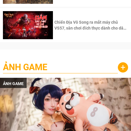
Chiến Địa Vô Song ra mắt máy chủ
VS57, sân chơi đích thực dành cho dân
cày
ẢNH GAME
+
ẢNH GAME