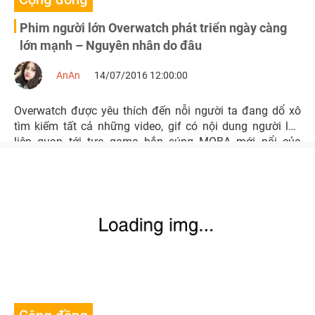
Phim người lớn Overwatch phát triển ngày càng
lớn mạnh – Nguyên nhân do đâu
AnAn
14/07/2016 12:00:00
Overwatch được yêu thích đến nỗi người ta đang dổ xô
tìm kiếm tất cả những video, gif có nội dung người lớn
liên quan tới tựa game bắn súng MOBA mới nổi của
Blizzard này.