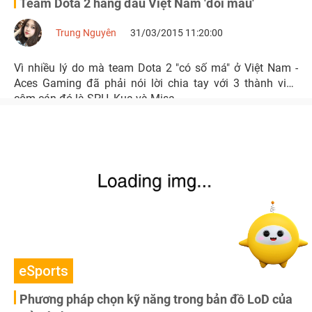
Team Dota 2 hàng đầu Việt Nam 'đổi máu'
Trung Nguyên
31/03/2015 11:20:00
Vì nhiều lý do mà team Dota 2 "có số má" ở Việt Nam -
Aces Gaming đã phải nói lời chia tay với 3 thành viên
cộm cán đó là SPH, Kua và Misa.
eSports
Phương pháp chọn kỹ năng trong bản đồ LoD của