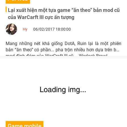
Lại xuất hiện một tựa game “ăn theo” bản mod cũ
của WarCarft III cực ấn tượng
Hy
06/02/2017 18:00:00
Mang những nét khá giống DotA, Ruin lại là một phiên
bản “ăn theo” có phần... pha trộn nhiều hơn dựa trên bản
mod đình đám của WarCraft III cũ – Warlock Brawl.
Game mobile