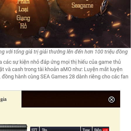
với tổng giá trị giải thưởng lên đến hơn 100 triệu đồng
 các sự kiện nhỏ đáp ứng mọi thị hiếu của game thủ
 vật và cash trong tài khoản aMO như: Luyện mắt luyện
ồ, đồng hành cùng SEA Games 28 dành riêng cho các fan