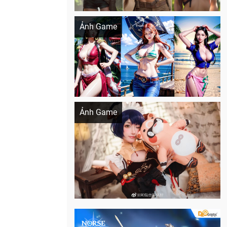
Khi AI Cosplay gái đẹp One Piece
Ảnh Game
Cosplay Xiangling siêu cute
Ảnh Game