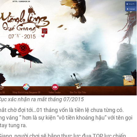
ục xác nhận ra mắt tháng 07/2015
 chờ đợi tới…01 tháng vốn là tiền lệ chưa từng có.
 váng ” hơn là sự kiện “vô tiền khoáng hậu” với tên gọi
ay tung ra.
iang, người chơi sẽ bằng thực lực đua TOP lực chiến