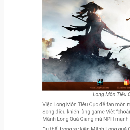
Long Môn Tiêu C
Việc Long Môn Tiêu Cục để fan mòn mắt
Song điều khiến làng game Việt “choáng
Mãnh Long Quá Giang mà NPH mạnh t
Cụ thể, trong sự kiện Mãnh Long quá G