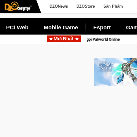
DZONews
DZOStore
Sản Phẩm
PC/ Web
Mobile Game
Esport
Gam
Mới Nhất
ng với tên gọi Palworld Online
Gia Nhập Closed Beta Norse S