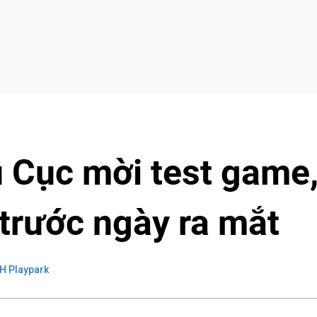
 Cục mời test game
 trước ngày ra mắt
H Playpark