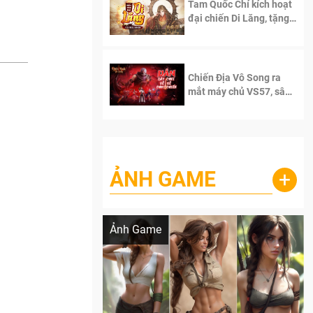
Tam Quốc Chí kích hoạt
đại chiến Di Lăng, tặng
siêu code giá trị dành
cho 100 độc giả đầu
tiên.
Chiến Địa Vô Song ra
mắt máy chủ VS57, sân
chơi đích thực dành cho
dân cày
ẢNH GAME
+
Lala Croft vừa nóng vừa xinh dưới nét vẽ
của AI
Ảnh Game