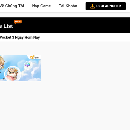
Về Chúng Tôi
Nạp Game
Tài Khoản
 List
Lineage W – Quyền lực và tài phú sẽ về tay kẻ đoạt được Vương Quyền thành