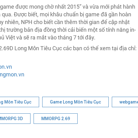
a game được mong chờ nhất 2015” và vừa mới phát hành
ừa qua. Được biết, mọi khâu chuẩn bị game đã gần hoàn
Tuy nhiên, NPH cho biết cần thêm thời gian để cập nhật
ị trường bản địa đồng thời cải biến một số tính năng in-
ủ Việt và sẽ ra mắt vào tháng 7 tới đây.
 2.69D Long Môn Tiêu Cục các bạn có thể xem tại địa chỉ:
on.vn
longmon.vn
g Môn Tiêu Cục
Game Long Môn Tiêu Cục
webgam
MMORPG 3D
MMORPG 2.69