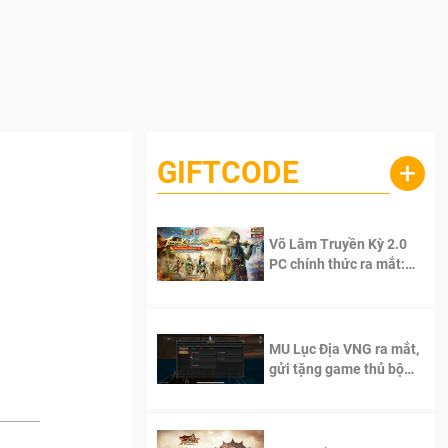
GIFTCODE
+
,
Võ Lâm Truyền Kỳ 2.0
PC chính thức ra mắt:
Sống lại thanh xuân, giữ
trọn tinh thần Võ Lâm
MU Lục Địa VNG ra mắt,
gửi tặng game thủ bộ
Code cực giá trị