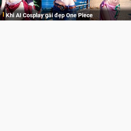
Khi AI Cosplay gái đẹp One Piece
Những cô nàng nóng bỏng Boa Hancock, Nico Robin, Nami, Yamato hay Perona được AI vẽ lại dưới hình thức Cosplay cực kỳ chuẩn chỉnh.