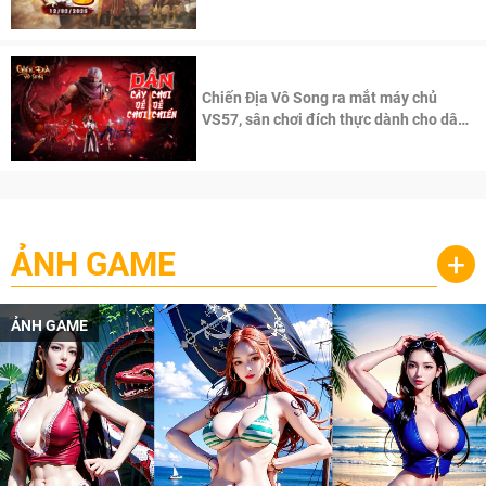
100 độc giả đầu tiên.
Chiến Địa Vô Song ra mắt máy chủ
VS57, sân chơi đích thực dành cho dân
cày
ẢNH GAME
+
ẢNH GAME