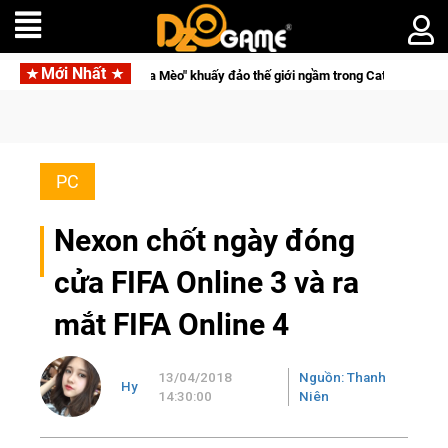
Mới Nhất
rở thành "Đại ca Mèo" khuấy đảo thế giới ngầm trong Cat Mafia
PC
Nexon chốt ngày đóng
cửa FIFA Online 3 và ra
mắt FIFA Online 4
13/04/2018
Nguồn: Thanh
Hy
14:30:00
Niên