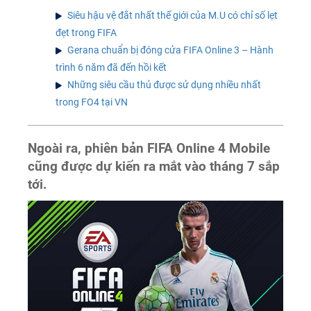
Siêu hậu vệ đắt nhất thế giới của M.U có chỉ số lẹt
đẹt trong FIFA
Gerana chuẩn bị đóng cửa FIFA Online 3 – Hành
trình 6 năm đã đến hồi kết
Những siêu cầu thủ được sử dụng nhiều nhất
trong FO4 tại VN
Ngoài ra, phiên bản FIFA Online 4 Mobile
cũng được dự kiến ra mắt vào tháng 7 sắp
tới.