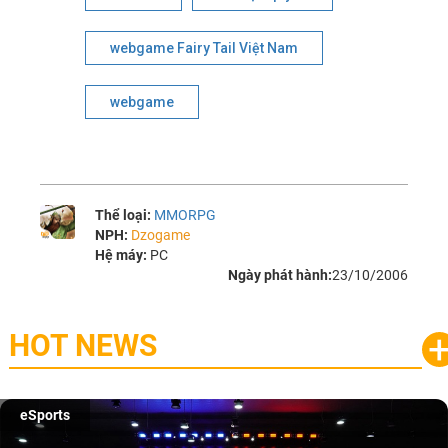
webgame Fairy Tail Việt Nam
webgame
Thể loại:
MMORPG
NPH:
Dzogame
Hệ máy:
PC
Ngày phát hành:
23/10/2006
HOT NEWS
eSports