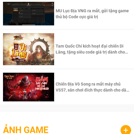
MU Lục Địa VNG ra mắt, gửi tặng game
thủ bộ Code cực giá trị
Tam Quốc Chí kích hoạt đại chiến Di
Lăng, tặng siêu code giá trị dành cho
100 độc giả đầu tiên.
Chiến Địa Vô Song ra mắt máy chủ
VS57, sân chơi đích thực dành cho dân
cày
ẢNH GAME
+