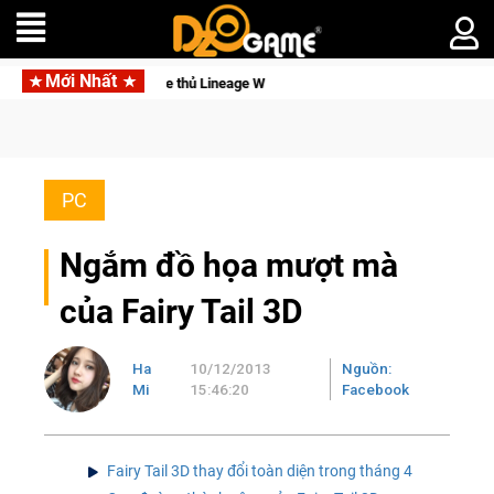
Mới Nhất
Garena hợp tác cùng Pocketpair đưa bom tấn săn t
PC
Ngắm đồ họa mượt mà
của Fairy Tail 3D
Ha
10/12/2013
Nguồn:
Mi
15:46:20
Facebook
Fairy Tail 3D thay đổi toàn diện trong tháng 4