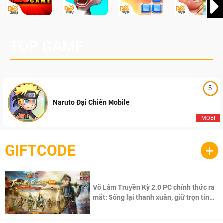
TOP GAME
5
Naruto Đại Chiến Mobile
MOBI
GIFTCODE
+
Võ Lâm Truyền Kỳ 2.0 PC chính thức ra
mắt: Sống lại thanh xuân, giữ trọn tinh
thần Võ Lâm