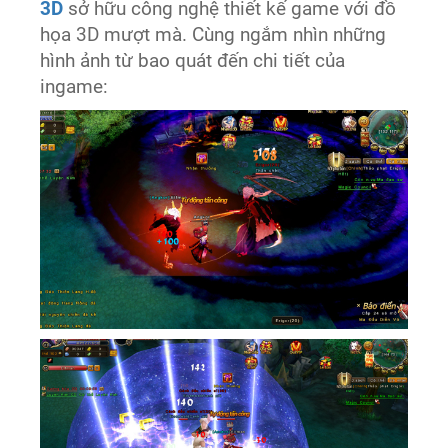
3D
sở hữu công nghệ thiết kế game với đồ
họa 3D mượt mà. Cùng ngắm nhìn những
hình ảnh từ bao quát đến chi tiết của
ingame: