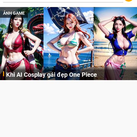
ẢNH GAME
Khi AI Cosplay gái đẹp One Piece
Những cô nàng nóng bỏng Boa Hancock, Nico Robin, Nami, Yamato hay Perona được AI vẽ lại dưới hình thức Cosplay cực kỳ chuẩn chỉnh.