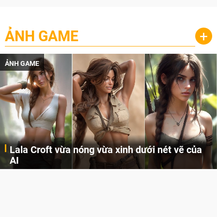
ẢNH GAME
+
ẢNH GAME
Lala Croft vừa nóng vừa xinh dưới nét vẽ của
AI
Cùng đến với những hình ảnh Lala Croft của Tomb Raider dưới nét vẽ của AI. Một cô nàng xinh đẹp, nóng bỏng nhưng cũng rắn rỏi và mạnh mẽ.