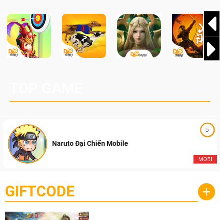
TOP GAME
5
Naruto Đại Chiến Mobile
MOBI
GIFTCODE
+