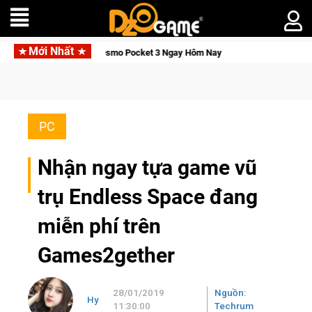
Mới Nhất
ăn DJI Osmo Pocket 3 Ngay Hôm Nay
Lineage W – Quyền lực và
PC
Nhận ngay tựa game vũ
trụ Endless Space đang
miễn phí trên
Games2gether
28/01/2019
Nguồn:
Hy
11:30:00
Techrum