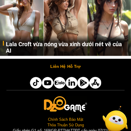
 vẽ của
Khi AI Cosplay gái đẹp One Piece
Cùng đến với những hình ảnh Lala Croft của Tomb Raider dưới nét vẽ của AI. Một cô nàng xinh đẹp, nóng bỏng nhưng cũng rắn rỏi và mạnh mẽ.
Liên Hệ
Hỗ Trợ
Chính Sách Bảo Mật
Thỏa Thuận Sử Dụng
Giấy phép G1 số: 169/GP-PTTH&TTĐT cấp ngày 07/11/2025 |