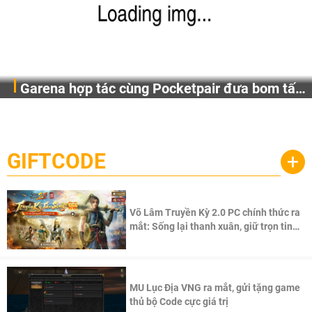
Garena hợp tác cùng Pocketpair đưa bom tấn
Garena Singapore hôm nay đã công bố Palworld Online,
săn thú sinh tồn lên di động với tên gọi
một cuộc phiêu lưu sinh tồn nhiều người chơi mới hiện
Palworld Online
đang được phát triển dựa trên IP Palworld nổi tiếng toàn
cầu, theo giấy phép chính thức từ công ty game Nhật Bản
GIFTCODE
+
Pocketpair, Inc.
Võ Lâm Truyền Kỳ 2.0 PC chính thức ra
mắt: Sống lại thanh xuân, giữ trọn tinh
thần Võ Lâm
MU Lục Địa VNG ra mắt, gửi tặng game
thủ bộ Code cực giá trị