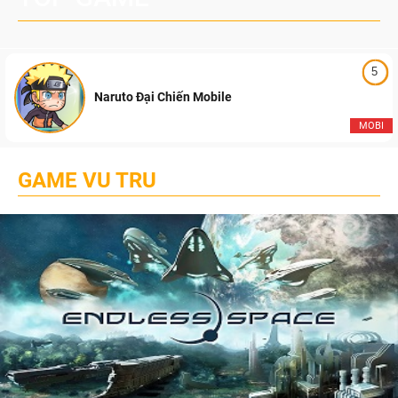
5
Naruto Đại Chiến Mobile
MOBI
GAME VU TRU