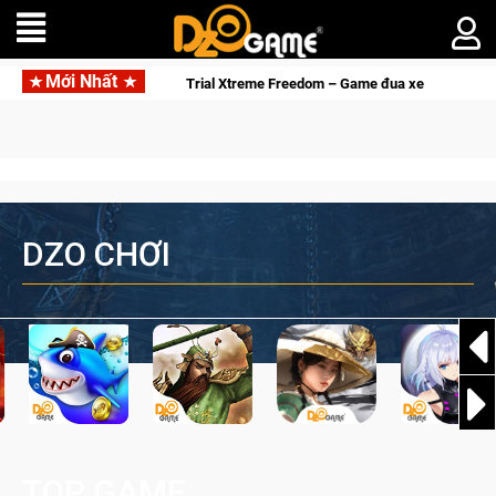
Mới Nhất
liệt
Trial Xtreme Freedom – Game đua xe mô tô PvP sở hữu vậ
DZO CHƠI
TOP GAME