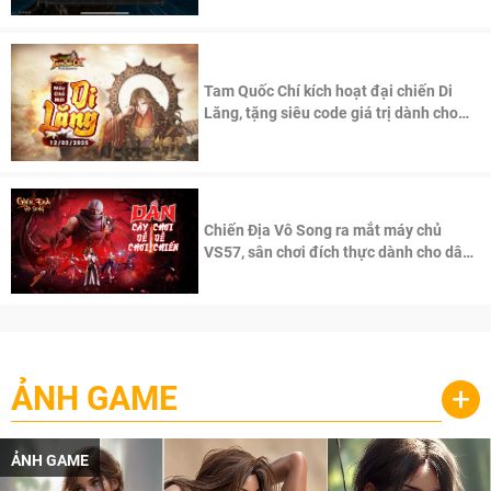
Tam Quốc Chí kích hoạt đại chiến Di
Lăng, tặng siêu code giá trị dành cho
100 độc giả đầu tiên.
Chiến Địa Vô Song ra mắt máy chủ
VS57, sân chơi đích thực dành cho dân
cày
ẢNH GAME
+
ẢNH GAME