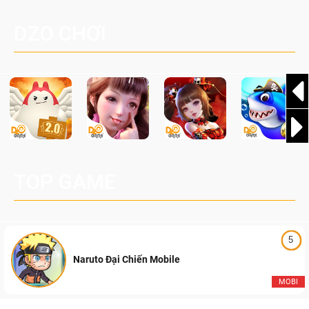
sàng đón nhận hàng loạt sự kiện hấp dẫn, phần thưởng
Nay
độc quyền cùng vô vàn bất ngờ đang chờ được khám phá!
DZO CHƠI
TOP GAME
5
Naruto Đại Chiến Mobile
MOBI