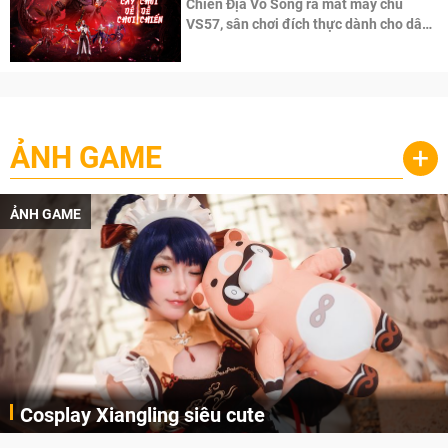
Chiến Địa Vô Song ra mắt máy chủ
VS57, sân chơi đích thực dành cho dân
cày
ẢNH GAME
+
ẢNH GAME
Cosplay Xiangling siêu cute
Cùng thưởng thức những hình ảnh cosplay Xiangling trong Genshin Impact siêu dễ thương của người dùng Weibo "阿包也是兔娘"