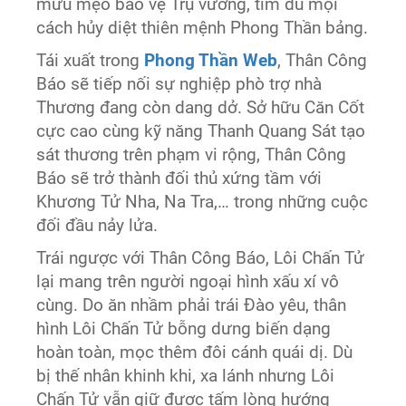
mưu mẹo bảo vệ Trụ vương, tìm đủ mọi
cách hủy diệt thiên mệnh Phong Thần bảng.
Tái xuất trong
Phong Thần Web
, Thân Công
Báo sẽ tiếp nối sự nghiệp phò trợ nhà
Thương đang còn dang dở. Sở hữu Căn Cốt
cực cao cùng kỹ năng Thanh Quang Sát tạo
sát thương trên phạm vi rộng, Thân Công
Báo sẽ trở thành đối thủ xứng tầm với
Khương Tử Nha, Na Tra,… trong những cuộc
đối đầu nảy lửa.
Trái ngược với Thân Công Báo, Lôi Chấn Tử
lại mang trên người ngoại hình xấu xí vô
cùng. Do ăn nhầm phải trái Đào yêu, thân
hình Lôi Chấn Tử bỗng dưng biến dạng
hoàn toàn, mọc thêm đôi cánh quái dị. Dù
bị thế nhân khinh khi, xa lánh nhưng Lôi
Chấn Tử vẫn giữ được tấm lòng hướng