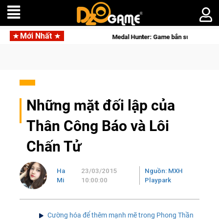
Mới Nhất
 sắp tới!
Medal Hunter: Game bắn súng PvP tọa độ đỉnh cao đư
Những mặt đối lập của
Thân Công Báo và Lôi
Chấn Tử
Ha
23/03/2015
Nguồn: MXH
Mi
10:00:00
Playpark
Cường hóa để thêm mạnh mẽ trong Phong Thần