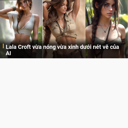
Lala Croft vừa nóng vừa xinh dưới nét vẽ của
AI
Cùng đến với những hình ảnh Lala Croft của Tomb Raider dưới nét vẽ của AI. Một cô nàng xinh đẹp, nóng bỏng nhưng cũng rắn rỏi và mạnh mẽ.