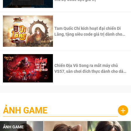
Tam Quốc Chí kích hoạt đại chiến Di
Lăng, tặng siêu code giá trị dành cho
100 độc giả đầu tiên.
Chiến Địa Vô Song ra mắt máy chủ
VS57, sân chơi đích thực dành cho dân
cày
ẢNH GAME
+
ẢNH GAME