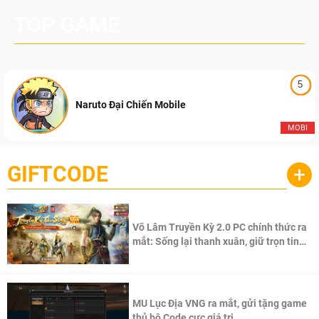
TOP GAME
5
Naruto Đại Chiến Mobile
MOBI
GIFTCODE
+
Võ Lâm Truyền Kỳ 2.0 PC chính thức ra
mắt: Sống lại thanh xuân, giữ trọn tinh
thần Võ Lâm
MU Lục Địa VNG ra mắt, gửi tặng game
thủ bộ Code cực giá trị