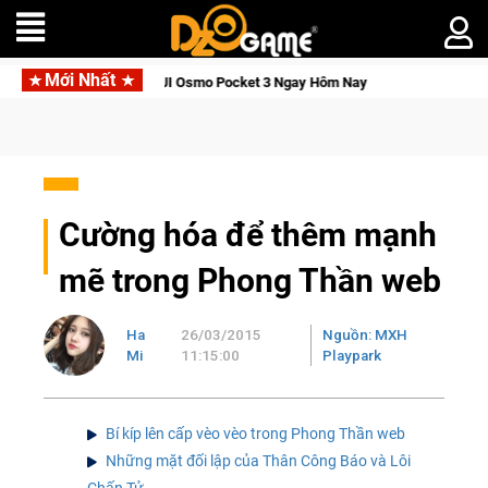
Mới Nhất
hức Tỉnh, Săn DJI Osmo Pocket 3 Ngay Hôm Nay
Lineage W – 
Cường hóa để thêm mạnh
mẽ trong Phong Thần web
Ha
26/03/2015
Nguồn: MXH
Mi
11:15:00
Playpark
Bí kíp lên cấp vèo vèo trong Phong Thần web
Những mặt đối lập của Thân Công Báo và Lôi
Chấn Tử