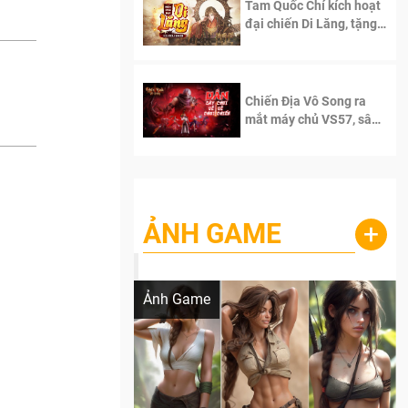
Tam Quốc Chí kích hoạt
đại chiến Di Lăng, tặng
siêu code giá trị dành
cho 100 độc giả đầu
tiên.
Chiến Địa Vô Song ra
mắt máy chủ VS57, sân
chơi đích thực dành cho
dân cày
ẢNH GAME
+
Lala Croft vừa nóng vừa xinh dưới nét vẽ
của AI
Ảnh Game