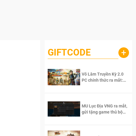
GIFTCODE
+
Võ Lâm Truyền Kỳ 2.0
PC chính thức ra mắt:
Sống lại thanh xuân, giữ
trọn tinh thần Võ Lâm
MU Lục Địa VNG ra mắt,
gửi tặng game thủ bộ
Code cực giá trị