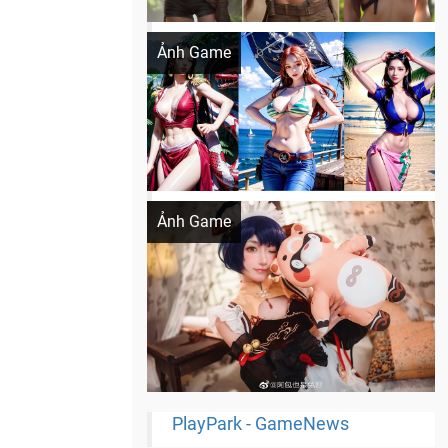
Khi AI Cosplay gái đẹp One Piece
Ảnh Game
Cosplay Xiangling siêu cute
Ảnh Game
PlayPark - GameNews