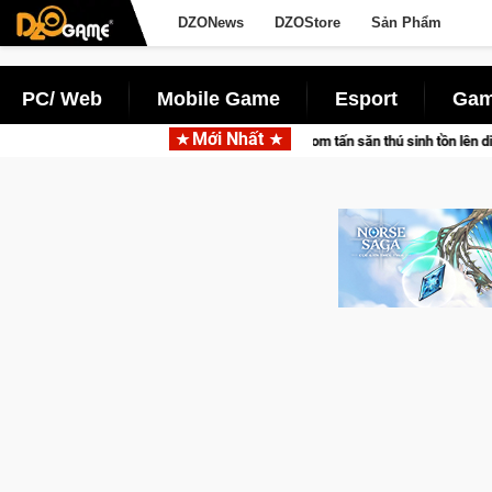
DZONews
DZOStore
Sản Phẩm
PC/ Web
Mobile Game
Esport
Gam
Mới Nhất
ketpair đưa bom tấn săn thú sinh tồn lên di động với tên gọi Palworld Online