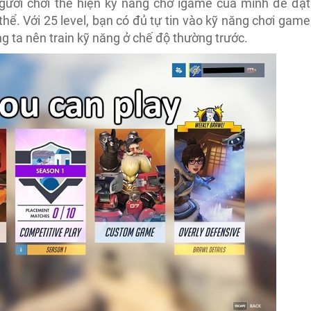
gười chơi thể hiện kỹ năng chơ igame của mình để đạt
thể. Với 25 level, bạn có đủ tự tin vào kỹ năng chơi game
 ta nên train kỹ năng ở chế độ thường trước.