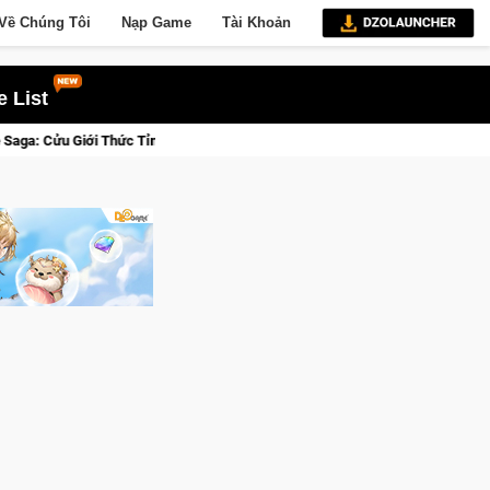
Về Chúng Tôi
Nạp Game
Tài Khoản
 List
DJI Osmo Pocket 3 Ngay Hôm Nay
Lineage W – Quyền lực và tài