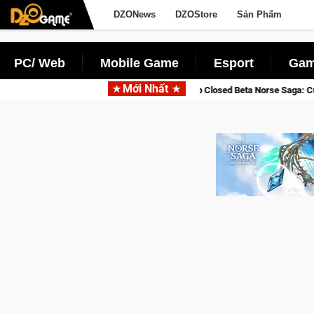
DZONews
DZOStore
Sản Phẩm
PC/ Web
Mobile Game
Esport
Gam
Mới Nhất
Gia Nhập Closed Beta Norse Saga: Cửu Giới Thức Tỉnh, Săn DJI Osmo P