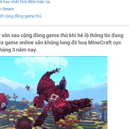
 hay nhất thời điểm hiện tại
ên Steam
sốt cộng đồng game thủ
 xôn xao cộng đồng game thủ khi hé lộ thông tin đang
tựa game online săn khủng long đồ hoạ MineCraft cực
tháng 3 năm nay.