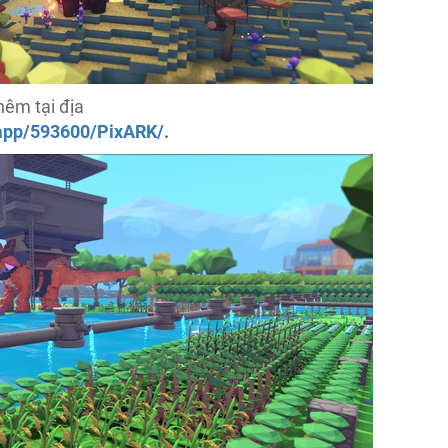
hêm tại địa
/app/593600/PixARK/
.