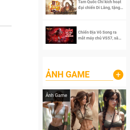
Tam Quốc Chí kích hoạt
đại chiến Di Lăng, tặng
siêu code giá trị dành
cho 100 độc giả đầu
tiên.
Chiến Địa Vô Song ra
mắt máy chủ VS57, sân
chơi đích thực dành cho
dân cày
ẢNH GAME
+
Lala Croft vừa nóng vừa xinh dưới nét vẽ
của AI
Ảnh Game