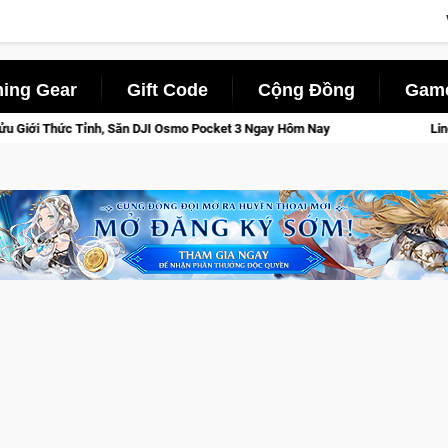
ing Gear
Gift Code
Cộng Đồng
Game
ocket 3 Ngay Hôm Nay
Lineage W – Quyền lực và tài phú sẽ về