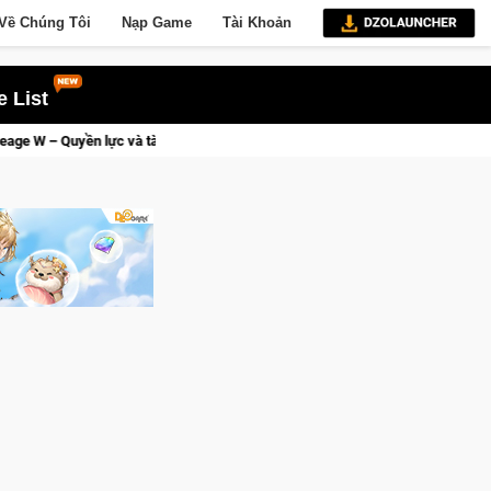
Về Chúng Tôi
Nạp Game
Tài Khoản
 List
 tay kẻ đoạt được Vương Quyền thành Kent sắp tới!
Trial Xtr