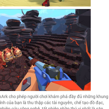
PixArk cho phép người chơi khám phá đầy đủ những khung
nh của bạn là thu thập các tài nguyên, chế tạo đồ đạc,
ghiên cứu công nghệ, tất nhiên phần thú vị nhất là săn,