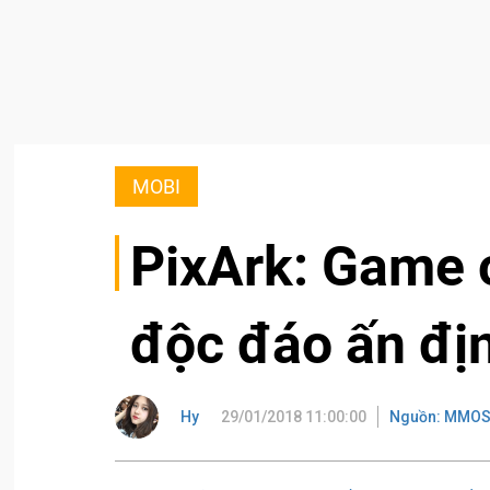
MOBI
PixArk: Game 
độc đáo ấn địn
Hy
29/01/2018 11:00:00
Nguồn: MMOS