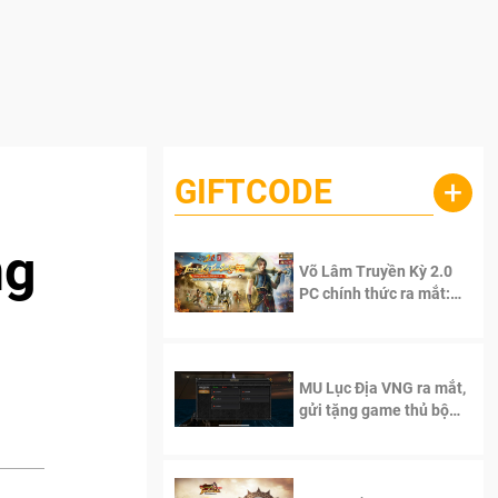
GIFTCODE
+
ng
Võ Lâm Truyền Kỳ 2.0
PC chính thức ra mắt:
Sống lại thanh xuân, giữ
trọn tinh thần Võ Lâm
MU Lục Địa VNG ra mắt,
gửi tặng game thủ bộ
Code cực giá trị