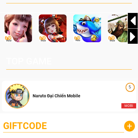
TOP GAME
5
Naruto Đại Chiến Mobile
MOBI
GIFTCODE
+