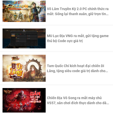
Võ Lâm Truyền Kỳ 2.0 PC chính thức ra
mắt: Sống lại thanh xuân, giữ trọn tinh
thần Võ Lâm
MU Lục Địa VNG ra mắt, gửi tặng game
thủ bộ Code cực giá trị
Tam Quốc Chí kích hoạt đại chiến Di
Lăng, tặng siêu code giá trị dành cho
100 độc giả đầu tiên.
Chiến Địa Vô Song ra mắt máy chủ
VS57, sân chơi đích thực dành cho dân
cày