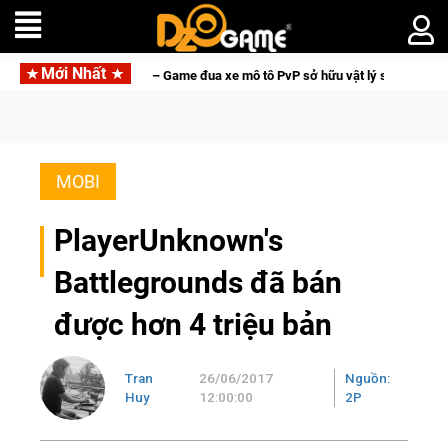
Mới Nhất
reme Freedom – Game đua xe mô tô PvP sở hữu vật lý siêu thực
MOBI
PlayerUnknown's
Battlegrounds đã bán
được hơn 4 triệu bản
Tran
26/06/2017
Nguồn:
Huy
12:00:00
2P