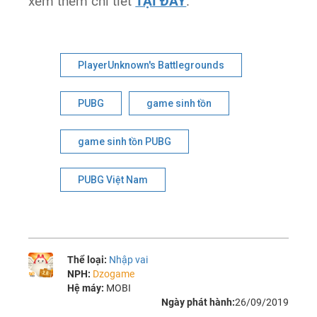
xem thêm chi tiết
TẠI ĐÂY
.
PlayerUnknown's Battlegrounds
PUBG
game sinh tồn
game sinh tồn PUBG
PUBG Việt Nam
Thể loại:
Nhập vai
NPH:
Dzogame
Hệ máy:
MOBI
Ngày phát hành:
26/09/2019