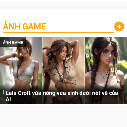
ẢNH GAME
+
ẢNH GAME
Lala Croft vừa nóng vừa xinh dưới nét vẽ của
AI
Cùng đến với những hình ảnh Lala Croft của Tomb Raider dưới nét vẽ của AI. Một cô nàng xinh đẹp, nóng bỏng nhưng cũng rắn rỏi và mạnh mẽ.