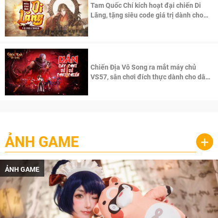
Tam Quốc Chí kích hoạt đại chiến Di
Lăng, tặng siêu code giá trị dành cho
100 độc giả đầu tiên.
Chiến Địa Vô Song ra mắt máy chủ
VS57, sân chơi đích thực dành cho dân
cày
ẢNH GAME
+
ẢNH GAME