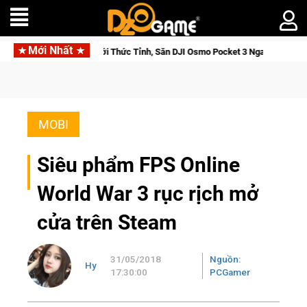
Mới Nhất
Cửu Giới Thức Tỉnh, Săn DJI Osmo Pocket 3 Ngay Hôm Nay
Li
MOBI
Siêu phẩm FPS Online
World War 3 rục rịch mở
cửa trên Steam
31/05/2018
Nguồn:
Hy
17:30:00
PCGamer