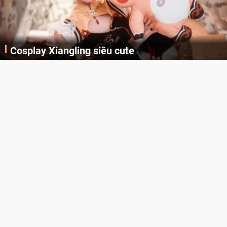
Lala Croft vừa nóng vừa xinh dưới nét vẽ của
AI
Cùng đến với những hình ảnh Lala Croft của Tomb Raider dưới nét vẽ của AI. Một cô nàng xinh đẹp, nóng bỏng nhưng cũng rắn rỏi và mạnh mẽ.