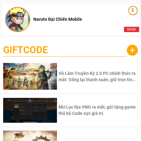
5
Naruto Đại Chiến Mobile
MOBI
GIFTCODE
+
Võ Lâm Truyền Kỳ 2.0 PC chính thức ra
mắt: Sống lại thanh xuân, giữ trọn tinh
thần Võ Lâm
MU Lục Địa VNG ra mắt, gửi tặng game
thủ bộ Code cực giá trị