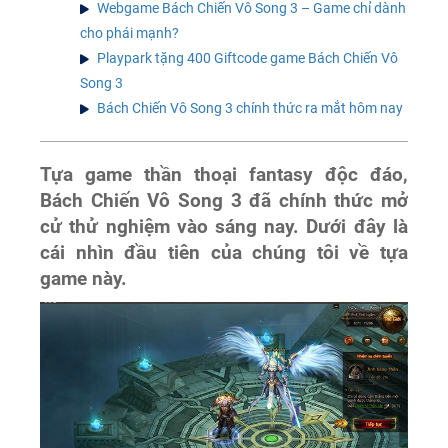
Webgame Bách Chiến Vô Song 3 – Game chỉ dành
cho phái mạnh?
Playpark tặng 400 Giftcode game Bách Chiến Vô
Song 3
Bách Chiến Vô Song 3 chính thức ra mắt hôm nay
Tựa game thần thoại fantasy độc đáo,
Bách Chiến Vô Song 3 đã chính thức mở
cử thử nghiệm vào sáng nay. Dưới đây là
cái nhìn đầu tiên của chúng tôi về tựa
game này.