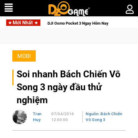
Mới Nhất
ăn DJI Osmo Pocket 3 Ngay Hôm Nay
Medal Hunter: Game bắn s
MOBI
Soi nhanh Bách Chiến Vô
Song 3 ngày đầu thử
nghiệm
Tran
07/04/2016
Nguồn: Bách Chiến
Huy
12:00:00
Vô Song 3