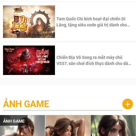
Tam Quốc Chí kích hoạt đại chiến Di
Lăng, tặng siêu code giá trị dành cho
100 độc giả đầu tiên.
Chiến Địa Vô Song ra mắt máy chủ
VS57, sân chơi đích thực dành cho dân
cày
ẢNH GAME
+
ẢNH GAME