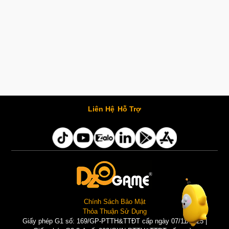
Liên Hệ
Hỗ Trợ
Chính Sách Bảo Mật
Thỏa Thuận Sử Dụng
Giấy phép G1 số: 169/GP-PTTH&TTĐT cấp ngày 07/11/2025 |