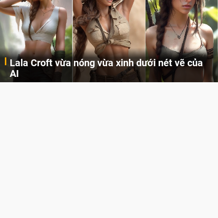
Lala Croft vừa nóng vừa xinh dưới nét vẽ của
AI
Cùng đến với những hình ảnh Lala Croft của Tomb Raider dưới nét vẽ của AI. Một cô nàng xinh đẹp, nóng bỏng nhưng cũng rắn rỏi và mạnh mẽ.