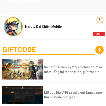
5
Naruto Đại Chiến Mobile
MOBI
GIFTCODE
+
Võ Lâm Truyền Kỳ 2.0 PC chính thức ra
mắt: Sống lại thanh xuân, giữ trọn tinh
thần Võ Lâm
MU Lục Địa VNG ra mắt, gửi tặng game
thủ bộ Code cực giá trị