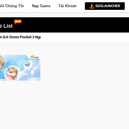
Về Chúng Tôi
Nạp Game
Tài Khoản
 List
Hôm Nay
Lineage W – Quyền lực và tài phú sẽ về tay kẻ đoạt đ