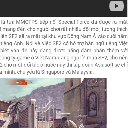
) là tựa MMOFPS tiếp nối Special Force đã được ra mắt
sẽ mang đến cho người chơi rất nhiều đối mới, tương thích
 kiến SF2 sẽ ra mắt tại khu vực Đông Nam Á vào cuối năm
iếng Anh. Nói về việc SF2 có hỗ trợ bản ngữ tiếng Việt
ho biết vấn đề này đang được hãng đàm phán thêm với
i công ty game ở Việt Nam đang ngỏ lời mua SF2, cho nên
 cho một đối tác ở nước này thì tập đoàn Asiasoft sẽ chỉ
a mình, chủ yếu là Singapore và Malaysia.