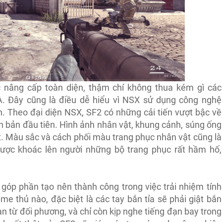
 nâng cấp toàn diện, thậm chí không thua kém gì các
. Đây cũng là điều dễ hiểu vì NSX sử dụng công nghệ
h. Theo đại diện NSX, SF2 có những cải tiến vượt bậc về
n bản đầu tiên. Hình ảnh nhân vật, khung cảnh, súng ống
t. Màu sắc và cách phối màu trang phục nhân vật cũng là
ược khoác lên người những bộ trang phục rất hầm hố,
góp phần tạo nên thành công trong việc trải nhiệm tính
me thủ nào, đặc biệt là các tay bắn tỉa sẽ phải giật bắn
ạn từ đối phương, và chỉ còn kịp nghe tiếng đạn bay trong