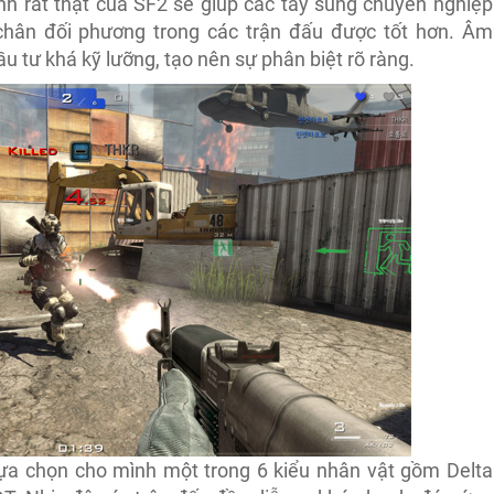
nh rất thật của SF2 sẽ giúp các tay súng chuyên nghiệp
chân đối phương trong các trận đấu được tốt hơn. Âm
u tư khá kỹ lưỡng, tạo nên sự phân biệt rõ ràng.
 lựa chọn cho mình một trong 6 kiểu nhân vật gồm Delta