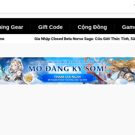
ing Gear
Gift Code
Cộng Đồng
Game
 Closed Beta Norse Saga: Cửu Giới Thức Tỉnh, Săn DJI Osmo Pocket 3 Ngay 