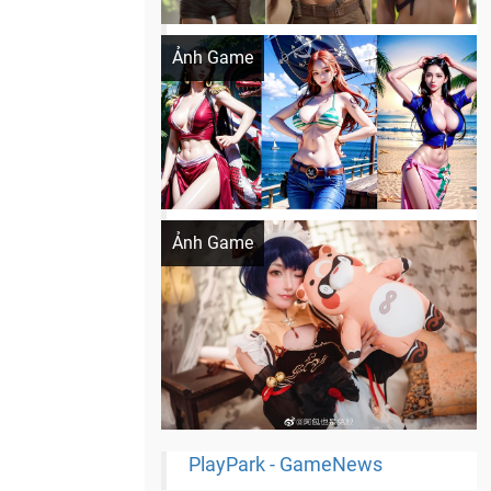
Khi AI Cosplay gái đẹp One Piece
Ảnh Game
Cosplay Xiangling siêu cute
Ảnh Game
PlayPark - GameNews