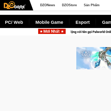
DZONews
DZOStore
Sản Phẩm
PC/ Web
Mobile Game
Esport
Gam
Mới Nhất
hú sinh tồn lên di động với tên gọi Palworld Online
Gia Nhập