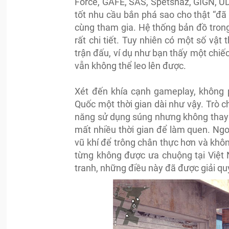
Force, GAFE, SAS, Spetsnaz, GIGN, UD
tốt nhu cầu bắn phá sao cho thật “đã 
cùng tham gia. Hệ thống bản đồ tron
rất chi tiết. Tuy nhiên có một số vật
trận đấu, ví dụ như bạn thấy một chi
vẫn không thể leo lên được.
Xét đến khía cạnh gameplay, không p
Quốc một thời gian dài như vậy. Trò c
năng sử dụng súng nhưng không thay 
mất nhiều thời gian để làm quen. Ngoà
vũ khí để trông chân thực hơn và khôn
từng không được ưa chuộng tại Việt 
tranh, những điều này đã được giải quy