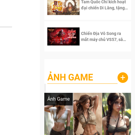
Tam Quốc Chí kích hoạt
đại chiến Di Lăng, tặng
siêu code giá trị dành
cho 100 độc giả đầu
tiên.
Chiến Địa Vô Song ra
mắt máy chủ VS57, sân
chơi đích thực dành cho
dân cày
ẢNH GAME
+
Lala Croft vừa nóng vừa xinh dưới nét vẽ
của AI
Ảnh Game