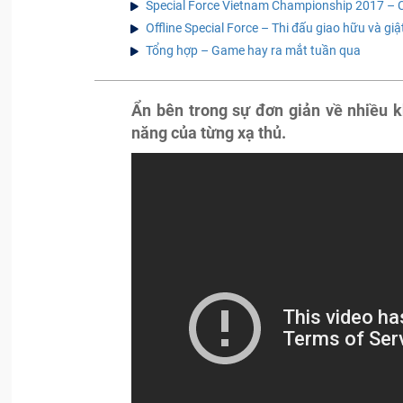
Special Force Vietnam Championship 2017 – Cơ
Offline Special Force – Thi đấu giao hữu và giậ
Tổng hợp – Game hay ra mắt tuần qua
Ẩn bên trong sự đơn giản về nhiều k
năng của từng xạ thủ.