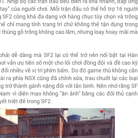
T. Nhịp độ các trận đấu đều diễn ra khá nhanh, đáp ứng
tay” của người chơi. Mỗi trận đấu có thể hỗ trợ 16 người
g SF2 cũng khá đa dạng với hàng chục tùy chọn và trông
 thể chỉ mang tính trang trí chứ không thể tận dụng trong
ếc thùng gỗ trông không cao lắm, nhưng loay hoay mãi mà
hải dễ dàng mà SF2 lại có thể trở nên nổi bật tại Hàn
hơi vẫn ưu tiên số một cho lối chơi đồng đội và đề cao kỹ
đổi nhiều về vị trí phím bấm. Do đó game thủ không cần
i ra phía NSX cũng đã chỉnh sửa, trau chuốt lại các loại
g trở thành gánh nặng đối với tân binh. Nên nhớ rằng SF
Nam vì diện mạo không “ăn ảnh” bằng các đối thủ cạnh
ết triệt để trong SF2.