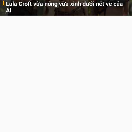
Lala Croft vừa nóng vừa xinh dưới nét vẽ của
AI
Cùng đến với những hình ảnh Lala Croft của Tomb Raider dưới nét vẽ của AI. Một cô nàng xinh đẹp, nóng bỏng nhưng cũng rắn rỏi và mạnh mẽ.