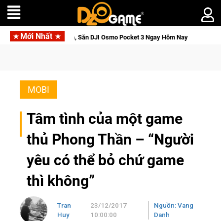
Mới Nhất
nh, Săn DJI Osmo Pocket 3 Ngay Hôm Nay
Lineage W – Quyền l
MOBI
Tâm tình của một game
thủ Phong Thần – “Người
yêu có thể bỏ chứ game
thì không”
Tran
23/12/2017
Nguồn: Vang
Huy
10:00:00
Danh