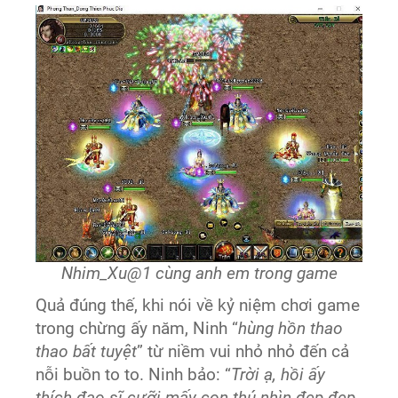
Nhim_Xu@1 cùng anh em trong game
Quả đúng thế, khi nói về kỷ niệm chơi game
trong chừng ấy năm, Ninh “
hùng hồn thao
thao bất tuyệt
” từ niềm vui nhỏ nhỏ đến cả
nỗi buồn to to. Ninh bảo: “
Trời ạ, hồi ấy
thích đạo sĩ cưỡi mấy con thú nhìn đẹp đẹp,