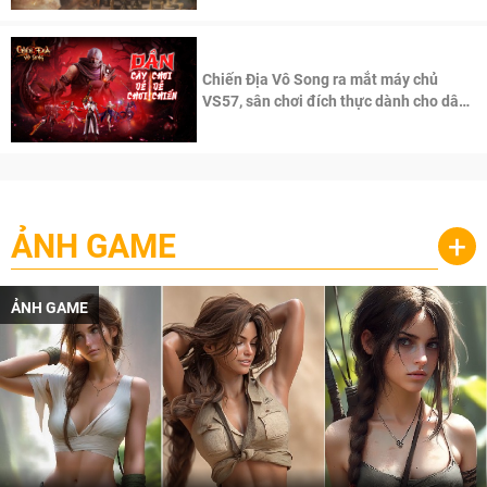
Chiến Địa Vô Song ra mắt máy chủ
VS57, sân chơi đích thực dành cho dân
cày
ẢNH GAME
+
ẢNH GAME