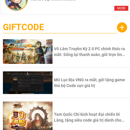
MOBI
GIFTCODE
+
Võ Lâm Truyền Kỳ 2.0 PC chính thức ra
mắt: Sống lại thanh xuân, giữ trọn tinh
thần Võ Lâm
MU Lục Địa VNG ra mắt, gửi tặng game
thủ bộ Code cực giá trị
Tam Quốc Chí kích hoạt đại chiến Di
Lăng, tặng siêu code giá trị dành cho
100 độc giả đầu tiên.