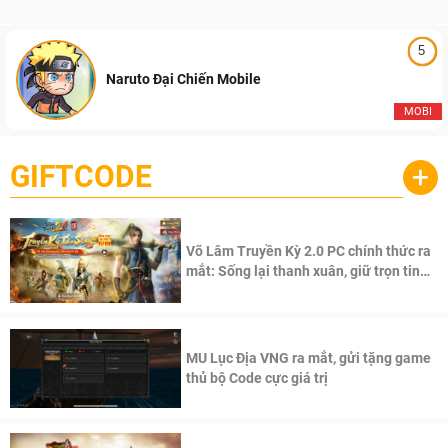
5
Naruto Đại Chiến Mobile
MOBI
GIFTCODE
+
Võ Lâm Truyền Kỳ 2.0 PC chính thức ra
mắt: Sống lại thanh xuân, giữ trọn tinh
thần Võ Lâm
MU Lục Địa VNG ra mắt, gửi tặng game
thủ bộ Code cực giá trị