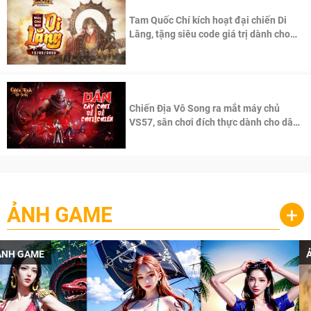
Tam Quốc Chí kích hoạt đại chiến Di
Lăng, tặng siêu code giá trị dành cho
100 độc giả đầu tiên.
Chiến Địa Vô Song ra mắt máy chủ
VS57, sân chơi đích thực dành cho dân
cày
ẢNH GAME
+
ẢNH GAME