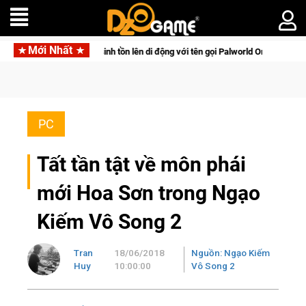
Mới Nhất
ú sinh tồn lên di động với tên gọi Palworld Online
Gia Nhập 
PC
Tất tần tật về môn phái
mới Hoa Sơn trong Ngạo
Kiếm Vô Song 2
Tran
18/06/2018
Nguồn: Ngạo Kiếm
Huy
10:00:00
Vô Song 2