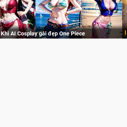
Cosplay Xiangling siêu cute
Cùng thưởng thức những hình ảnh cosplay Xiangling trong Genshin Impact siêu dễ thương của người dùng Weibo "阿包也是兔娘"