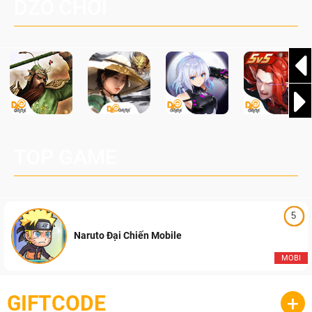
DZO CHƠI
TOP GAME
5
Naruto Đại Chiến Mobile
MOBI
GIFTCODE
+