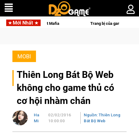
Mới Nhất
 ngầm trong Cat Mafia
Trang bị của game thủ Crossfire sẽ lộ
MOBI
Thiên Long Bát Bộ Web
không cho game thủ có
cơ hội nhàm chán
Ha
02/02/2016
Nguồn: Thiên Long
Mi
10:00:00
Bát Bộ Web