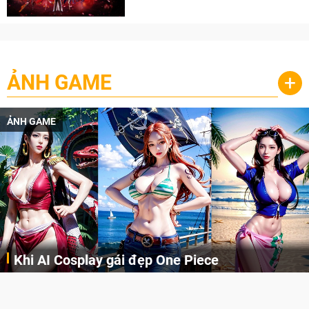
cày
ẢNH GAME
+
ẢNH GAME
Khi AI Cosplay gái đẹp One Piece
Những cô nàng nóng bỏng Boa Hancock, Nico Robin, Nami, Yamato hay Perona được AI vẽ lại dưới hình thức Cosplay cực kỳ chuẩn chỉnh.