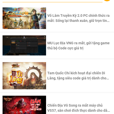
Võ Lâm Truyền Kỳ 2.0 PC chính thức ra
mắt: Sống lại thanh xuân, giữ trọn tinh
thần Võ Lâm
MU Lục Địa VNG ra mắt, gửi tặng game
thủ bộ Code cực giá trị
Tam Quốc Chí kích hoạt đại chiến Di
Lăng, tặng siêu code giá trị dành cho
100 độc giả đầu tiên.
Chiến Địa Vô Song ra mắt máy chủ
VS57, sân chơi đích thực dành cho dân