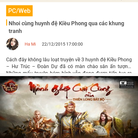
PC/Web
Nhoi cùng huynh đệ Kiều Phong qua các khung
tranh
Ha Mi
22/12/2015 17:00:00
Cách đây không lâu loạt truyện về 3 huynh đệ Kiều Phong
– Hư Trúc – Đoàn Dự đã có màn chào sân ấn tượng.
Những mẩu truyện hóm hỉnh vẫn đang được tiếp tục ra
mắt và thu hút được sự quan tâm của các bạn trẻ.