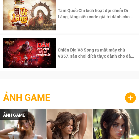
Tam Quốc Chí kích hoạt đại chiến Di
Lăng, tặng siêu code giá trị dành cho
100 độc giả đầu tiên.
Chiến Địa Vô Song ra mắt máy chủ
VS57, sân chơi đích thực dành cho dân
cày
ẢNH GAME
+
ẢNH GAME