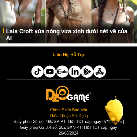
Lala Croft vừa nóng vừa xinh dưới nét vẽ của
AI
Cùng đến với những hình ảnh Lala Croft của Tomb Raider dưới nét vẽ của AI. Một cô nàng xinh đẹp, nóng bỏng nhưng cũng rắn rỏi và mạnh mẽ.
Liên Hệ
Hỗ Trợ
Chính Sách Bảo Mật
Thỏa Thuận Sử Dụng
Giấy phép G1 số: 169/GP-PTTH&TTĐT cấp ngày 07/11/2025 |
Giấy phép G2,3,4 số: 202/GXN-PTTH&TTĐT cấp ngày
26/08/2024