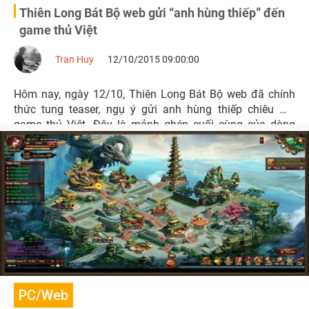
Thiên Long Bát Bộ web gửi “anh hùng thiếp” đến
game thủ Việt
Tran Huy
12/10/2015 09:00:00
Hôm nay, ngày 12/10, Thiên Long Bát Bộ web đã chính
thức tung teaser, ngụ ý gửi anh hùng thiếp chiêu mộ
game thủ Việt. Đây là mảnh ghép cuối cùng của dòng
game Thiên Long Bát Bộ do VNG độc quyền phát hành.
PC/Web