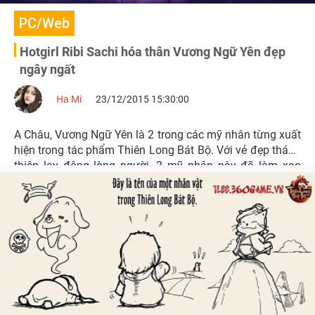
PC/Web
Hotgirl Ribi Sachi hóa thân Vương Ngữ Yên đẹp
ngây ngất
Ha Mi
23/12/2015 15:30:00
A Châu, Vương Ngữ Yên là 2 trong các mỹ nhân từng xuất
hiện trong tác phẩm Thiên Long Bát Bộ. Với vẻ đẹp thánh
thiện lay động lòng người, 2 mỹ nhân này đã làm xao
xuyến biết bao nhiêu anh hùng hào kiệt.