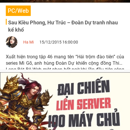
PC/Web
Sau Kiều Phong, Hư Trúc – Đoàn Dự tranh nhau
kể khổ
Ha Mi
15/12/2015 16:00:00
Xuất hiện trong tập 46 mang tên “Hái trộm đào tiên” của
series Mì Gõ, anh hùng Đoàn Dự khiến cộng đồng Thiên
Long Bát Bộ Web một phen bất ngờ khi lần đầu tiên công
khai câu chuyện buồn lâu năm mà giấu.