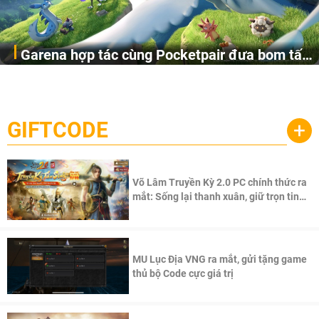
Garena hợp tác cùng Pocketpair đưa bom tấn
Garena Singapore hôm nay đã công bố Palworld Online,
săn thú sinh tồn lên di động với tên gọi
một cuộc phiêu lưu sinh tồn nhiều người chơi mới hiện
Palworld Online
đang được phát triển dựa trên IP Palworld nổi tiếng toàn
cầu, theo giấy phép chính thức từ công ty game Nhật Bản
GIFTCODE
+
Pocketpair, Inc.
Võ Lâm Truyền Kỳ 2.0 PC chính thức ra
mắt: Sống lại thanh xuân, giữ trọn tinh
thần Võ Lâm
MU Lục Địa VNG ra mắt, gửi tặng game
thủ bộ Code cực giá trị