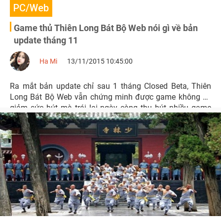
PC/Web
Game thủ Thiên Long Bát Bộ Web nói gì về bản
update tháng 11
Ha Mi
13/11/2015 10:45:00
Ra mắt bản update chỉ sau 1 tháng Closed Beta, Thiên
Long Bát Bộ Web vẫn chứng minh được game không hề
giảm sức hút mà trái lại ngày càng thu hút nhiều game
thủ quan tâm hơn.