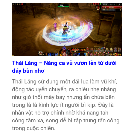
Thái Lăng – Nàng ca vũ vươn lên từ dưới
đáy bùn nhơ
Thái Lăng sử dụng một dải lụa làm vũ khí,
động tác uyển chuyển, ra chiêu nhẹ nhàng
như gió thổi mây bay nhưng ẩn chứa bên
trong là là kình lực ít người bì kịp. Đây là
nhân vật hỗ trợ chính nhờ khả năng tấn
công tầm xa, song dễ bị tập trung tấn công
trong cuộc chiến.