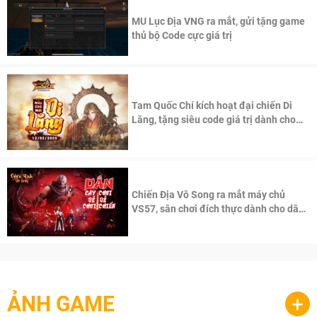
MU Lục Địa VNG ra mắt, gửi tặng game
thủ bộ Code cực giá trị
Tam Quốc Chí kích hoạt đại chiến Di
Lăng, tặng siêu code giá trị dành cho
100 độc giả đầu tiên.
Chiến Địa Vô Song ra mắt máy chủ
VS57, sân chơi đích thực dành cho dân
cày
ẢNH GAME
+