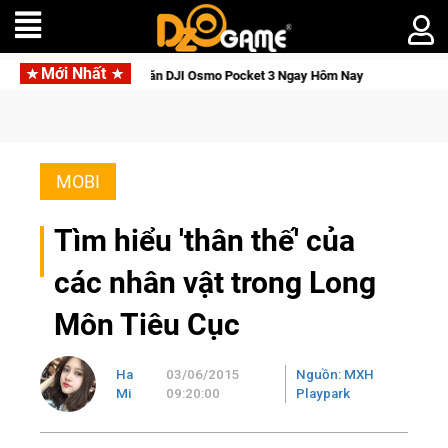
Mới Nhất
nh, Săn DJI Osmo Pocket 3 Ngay Hôm Nay
Medal Hunter: Game 
MOBI
Tìm hiểu 'thân thế' của
các nhân vật trong Long
Môn Tiêu Cục
Ha
03/06/2015
Nguồn: MXH
Mi
09:20:00
Playpark