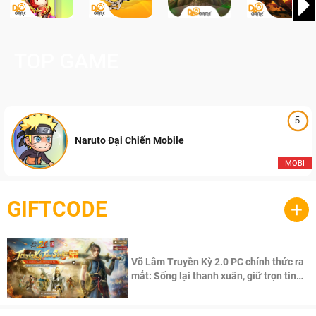
TOP GAME
5
Naruto Đại Chiến Mobile
MOBI
GIFTCODE
+
Võ Lâm Truyền Kỳ 2.0 PC chính thức ra
mắt: Sống lại thanh xuân, giữ trọn tinh
thần Võ Lâm