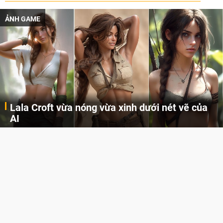
ẢNH GAME
Lala Croft vừa nóng vừa xinh dưới nét vẽ của
AI
Cùng đến với những hình ảnh Lala Croft của Tomb Raider dưới nét vẽ của AI. Một cô nàng xinh đẹp, nóng bỏng nhưng cũng rắn rỏi và mạnh mẽ.