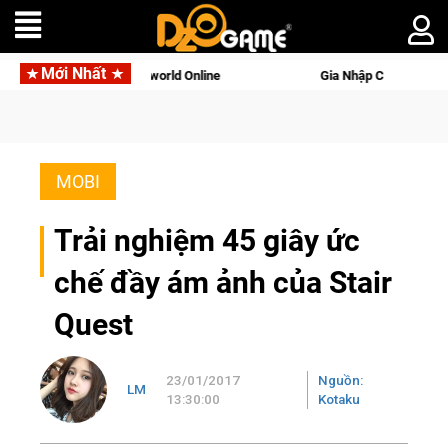
Mới Nhất
 với tên gọi Palworld Online
Gia Nhập Closed Beta Norse Sag
MOBI
Trải nghiệm 45 giây ức
chế đầy ám ảnh của Stair
Quest
23/01/2017
Nguồn:
LM
13:30:00
Kotaku