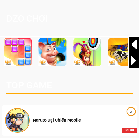
một cuộc phiêu lưu sinh tồn nhiều người chơi mới hiện
Palworld Online
đang được phát triển dựa trên IP Palworld nổi tiếng toàn
DZO CHƠI
cầu, theo giấy phép chính thức từ công ty game Nhật Bản
Pocketpair, Inc.
TOP GAME
5
Naruto Đại Chiến Mobile
MOBI