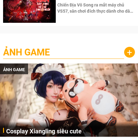
Chiến Địa Vô Song ra mắt máy chủ
VS57, sân chơi đích thực dành cho dân
cày
ẢNH GAME
+
ẢNH GAME
Cosplay Xiangling siêu cute