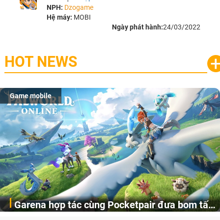
NPH:
Dzogame
Hệ máy:
MOBI
Ngày phát hành:
24/03/2022
HOT NEWS
Game mobile
Garena hợp tác cùng Pocketpair đưa bom tấn
Garena Singapore hôm nay đã công bố Palworld Online,
săn thú sinh tồn lên di động với tên gọi