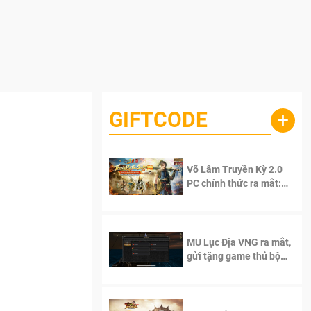
GIFTCODE
+
Võ Lâm Truyền Kỳ 2.0
PC chính thức ra mắt:
Sống lại thanh xuân, giữ
trọn tinh thần Võ Lâm
MU Lục Địa VNG ra mắt,
gửi tặng game thủ bộ
Code cực giá trị