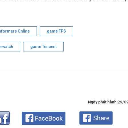
formers Online
game FPS
rwatch
game Tencent
Ngày phát hành:
29/0