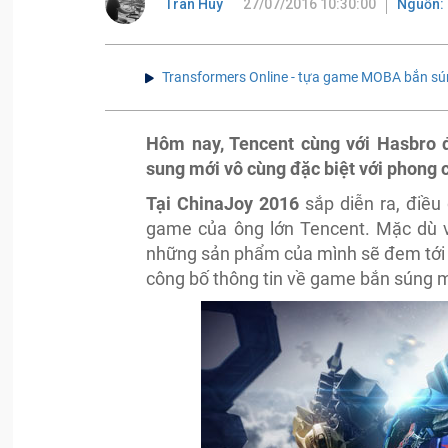
Tran Huy
27/07/2016 10:30:00
Nguồn:
Transformers Online - tựa game MOBA bắn s
Hôm nay, Tencent cùng với Hasbro 
sung mới vô cùng đặc biệt với phong 
Tại ChinaJoy 2016
sắp diễn ra, điề
game của ông lớn Tencent. Mặc dù v
những sản phẩm của mình sẽ đem tới s
công bố thông tin về game bắn súng m