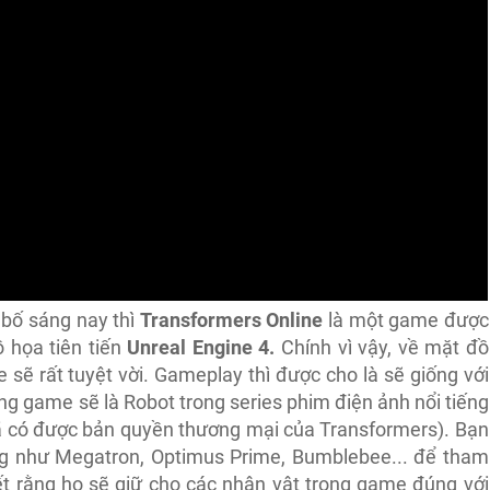
 bố sáng nay thì
Transformers Online
là một game được
 họa tiên tiến
Unreal Engine 4.
Chính vì vậy, về mặt đồ
sẽ rất tuyệt vời. Gameplay thì được cho là sẽ giống với
g game sẽ là Robot trong series phim điện ảnh nổi tiếng
ã có được bản quyền thương mại của Transformers).
Bạn
ếng như Megatron, Optimus Prime, Bumblebee... để tham
ết rằng họ sẽ giữ cho các nhân vật trong game đúng với