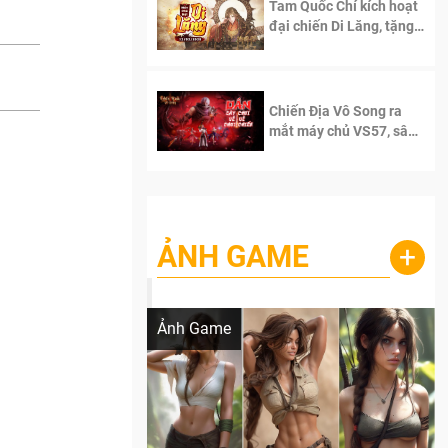
Tam Quốc Chí kích hoạt
đại chiến Di Lăng, tặng
siêu code giá trị dành
cho 100 độc giả đầu
tiên.
Chiến Địa Vô Song ra
mắt máy chủ VS57, sân
chơi đích thực dành cho
dân cày
ẢNH GAME
+
Lala Croft vừa nóng vừa xinh dưới nét vẽ
của AI
Ảnh Game