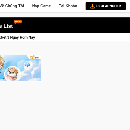
Về Chúng Tôi
Nạp Game
Tài Khoản
 List
Lineage W – Quyền lực và tài phú sẽ về tay kẻ đoạt được Vương Quyền th