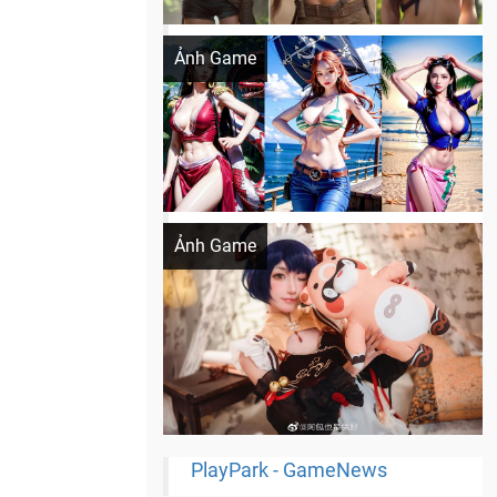
Khi AI Cosplay gái đẹp One Piece
Ảnh Game
Cosplay Xiangling siêu cute
Ảnh Game
PlayPark - GameNews