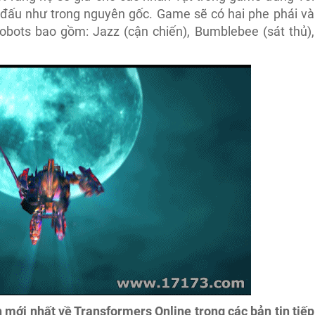
n đấu như trong nguyên gốc. Game sẽ có hai phe phái và
tobots bao gồm: Jazz (cận chiến), Bumblebee (sát thủ),
 mới nhất về Transformers Online trong các bản tin tiếp