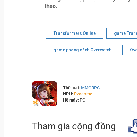
theo.
Transformers Online
game Trans
game phong cách Overwatch
Ove
Thể loại:
MMORPG
NPH:
Dzogame
Hệ máy:
PC
Tham gia cộng đồng