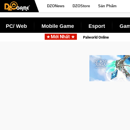
DZONews
DZOStore
Sản Phẩm
PC/ Web
Mobile Game
Esport
Gam
Mới Nhất
động với tên gọi Palworld Online
Gia Nhập Closed Beta Norse