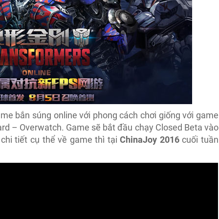
ame bắn súng online với phong cách chơi giống với game
ard – Overwatch. Game sẽ bắt đầu chạy Closed Beta vào
chi tiết cụ thể về game thì tại
ChinaJoy 2016
cuối tuần