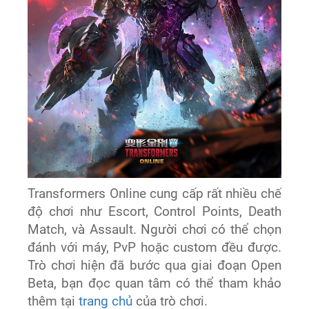
Transformers Online cung cấp rất nhiều chế
độ chơi như Escort, Control Points, Death
Match, và Assault. Người chơi có thể chọn
đánh với máy, PvP hoặc custom đều được.
Trò chơi hiện đã bước qua giai đoạn Open
Beta, bạn đọc quan tâm có thể tham khảo
thêm tại
trang chủ
của trò chơi.