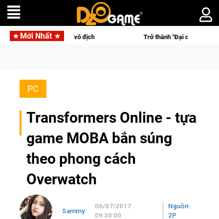
Mới Nhất
ns lên ngôi vô địch
Trở thành "Đại ca Mèo" khuấy đảo thế giớ
PC
Transformers Online - tựa
game MOBA bắn súng
theo phong cách
Overwatch
06/07/2017
Nguồn:
Sammy
09:30:00
2P