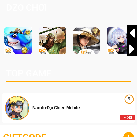
độc quyền cùng vô vàn bất ngờ đang chờ được khám phá!
DZO CHƠI
TOP GAME
5
Naruto Đại Chiến Mobile
MOBI