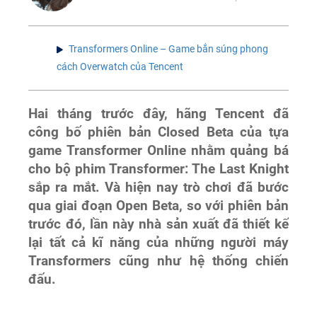
Transformers Online – Game bắn súng phong
cách Overwatch của Tencent
Hai tháng trước đây, hãng Tencent đã
công bố phiên bản Closed Beta của tựa
game Transformer Online nhằm quảng bá
cho bộ phim Transformer: The Last Knight
sắp ra mắt. Và hiện nay trò chơi đã bước
qua giai đoạn Open Beta, so với phiên bản
trước đó, lần này nhà sản xuất đã thiết kế
lại tất cả kĩ năng của những người máy
Transformers cũng như hệ thống chiến
đấu.