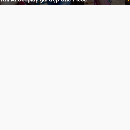
Cùng thưởng thức những hình ảnh cosplay Xiangling trong Genshin Impact siêu dễ thương của người dùng Weibo "阿包也是兔娘"