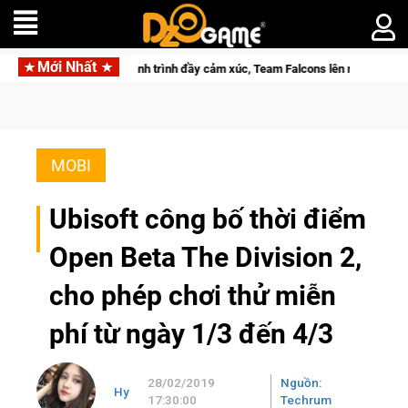
Mới Nhất
ép lại với hành trình đầy cảm xúc, Team Falcons lên ngôi vô địch
MOBI
Ubisoft công bố thời điểm
Open Beta The Division 2,
cho phép chơi thử miễn
phí từ ngày 1/3 đến 4/3
28/02/2019
Nguồn:
Hy
17:30:00
Techrum