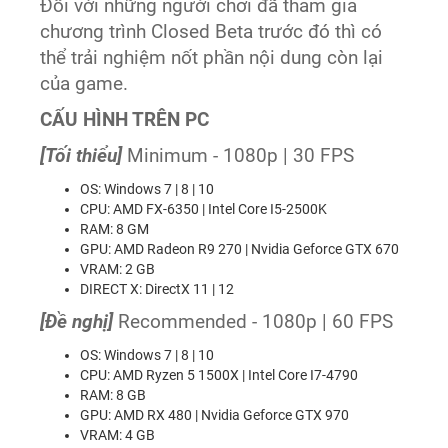
Đối với những người chơi đã tham gia
chương trình Closed Beta trước đó thì có
thể trải nghiệm nốt phần nội dung còn lại
của game.
CẤU HÌNH TRÊN PC
[Tối thiểu]
Minimum - 1080p | 30 FPS
OS: Windows 7 | 8 | 10
CPU: AMD FX-6350 | Intel Core I5-2500K
RAM: 8 GM
GPU: AMD Radeon R9 270 | Nvidia Geforce GTX 670
VRAM: 2 GB
DIRECT X: DirectX 11 | 12
[Đề nghị]
Recommended - 1080p | 60 FPS
OS: Windows 7 | 8 | 10
CPU: AMD Ryzen 5 1500X | Intel Core I7-4790
RAM: 8 GB
GPU: AMD RX 480 | Nvidia Geforce GTX 970
VRAM: 4 GB