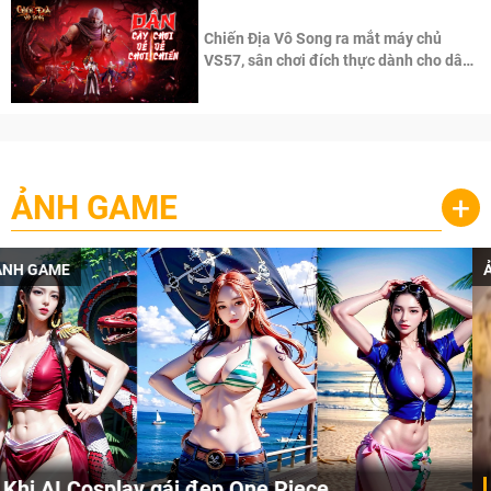
Chiến Địa Vô Song ra mắt máy chủ
VS57, sân chơi đích thực dành cho dân
cày
ẢNH GAME
+
ẢNH GAME
Cosplay Xiangling siêu cute