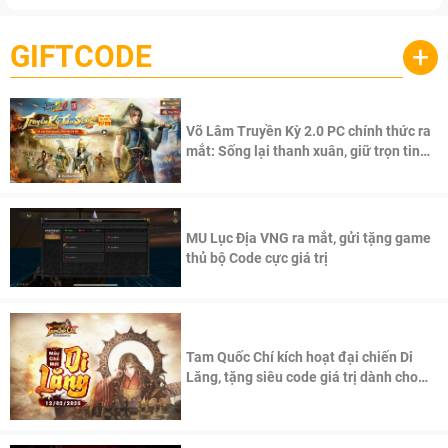
GIFTCODE
+
Võ Lâm Truyền Kỳ 2.0 PC chính thức ra
mắt: Sống lại thanh xuân, giữ trọn tinh
thần Võ Lâm
MU Lục Địa VNG ra mắt, gửi tặng game
thủ bộ Code cực giá trị
Tam Quốc Chí kích hoạt đại chiến Di
Lăng, tặng siêu code giá trị dành cho
100 độc giả đầu tiên.