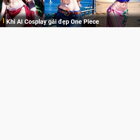
Khi AI Cosplay gái đẹp One Piece
Những cô nàng nóng bỏng Boa Hancock, Nico Robin, Nami, Yamato hay Perona được AI vẽ lại dưới hình thức Cosplay cực kỳ chuẩn chỉnh.