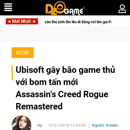
Mới Nhất
r đưa bom tấn săn thú sinh tồn lên di động với tên gọi Palworld Online
MOBI
Ubisoft gây bão game thủ
với bom tấn mới
Assassin's Creed Rogue
Remastered
Hy
15/01/2018 12:00:00
Nguồn: Kotaku