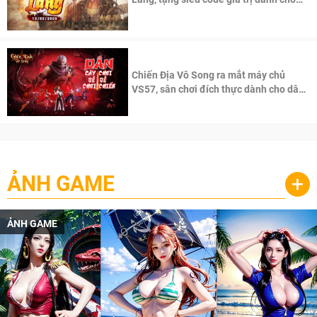
100 độc giả đầu tiên.
Chiến Địa Vô Song ra mắt máy chủ
VS57, sân chơi đích thực dành cho dân
cày
ẢNH GAME
+
ẢNH GAME