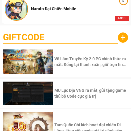
5
Naruto Đại Chiến Mobile
MOBI
GIFTCODE
+
Võ Lâm Truyền Kỳ 2.0 PC chính thức ra
mắt: Sống lại thanh xuân, giữ trọn tinh
thần Võ Lâm
MU Lục Địa VNG ra mắt, gửi tặng game
thủ bộ Code cực giá trị
Tam Quốc Chí kích hoạt đại chiến Di
Lăng, tặng siêu code giá trị dành cho