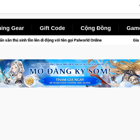
ing Gear
Gift Code
Cộng Đồng
Game
i tên gọi Palworld Online
Gia Nhập Closed Beta Norse Saga: 