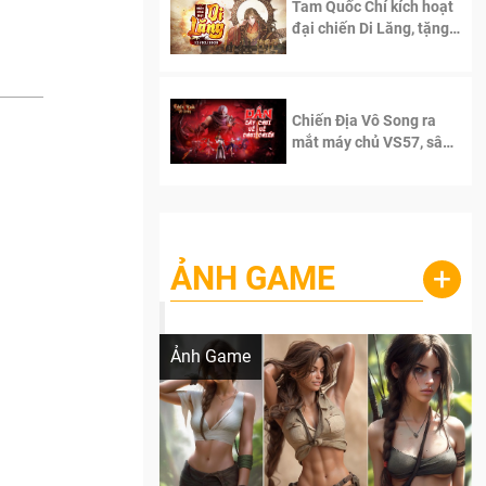
Tam Quốc Chí kích hoạt
đại chiến Di Lăng, tặng
siêu code giá trị dành
cho 100 độc giả đầu
tiên.
Chiến Địa Vô Song ra
mắt máy chủ VS57, sân
chơi đích thực dành cho
dân cày
ẢNH GAME
+
Lala Croft vừa nóng vừa xinh dưới nét vẽ
của AI
Ảnh Game