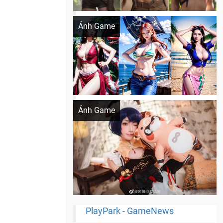
Khi AI Cosplay gái đẹp One Piece
Ảnh Game
Cosplay Xiangling siêu cute
Ảnh Game
PlayPark - GameNews