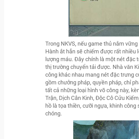
Trong NKVS, nếu game thủ nắm vững h
Hành ắt hẳn sẽ chiếm được rất nhiều lợ
lượng máu. Đây chính là một nét đặc 
thị trường chuyển tải được. Nhà văn K
công khác nhau mang nét đặc trưng củ
gồm chưởng pháp, quyền pháp, chỉ phá
tất cả những loại hình võ công này, k
Trận, Dịch Cân Kinh, Độc Cô Cửu Kiếm
hồ là tọa thiền, cưỡi ngựa, khinh côn
chóng.