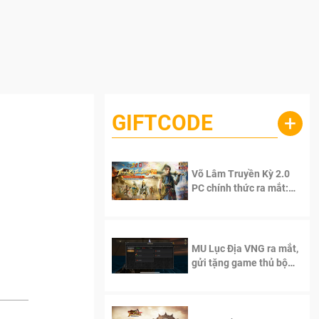
GIFTCODE
+
Võ Lâm Truyền Kỳ 2.0
PC chính thức ra mắt:
Sống lại thanh xuân, giữ
trọn tinh thần Võ Lâm
MU Lục Địa VNG ra mắt,
gửi tặng game thủ bộ
Code cực giá trị