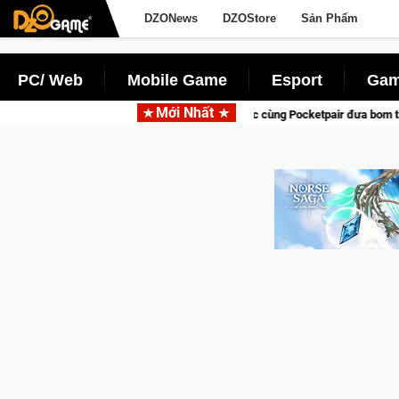
DZONews
DZOStore
Sản Phẩm
PC/ Web
Mobile Game
Esport
Gam
Mới Nhất
Garena hợp tác cùng Pocketpair đưa bom tấn săn thú sinh tồn lên di động vớ