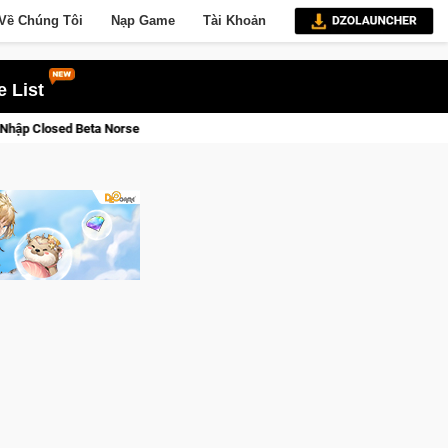
Về Chúng Tôi
Nạp Game
Tài Khoản
 List
Cửu Giới Thức Tỉnh, Săn DJI Osmo Pocket 3 Ngay Hôm Nay
Li