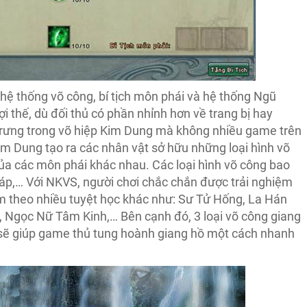
ệ thống võ công, bí tịch môn phái và hệ thống Ngũ
i thế, dù đối thủ có phần nhỉnh hơn về trang bị hay
trưng trong võ hiệp Kim Dung mà không nhiều game trên
im Dung tạo ra các nhân vật sở hữu những loại hình võ
a các môn phái khác nhau. Các loại hình võ công bao
p,… Với NKVS, người chơi chắc chắn được trải nghiệm
èm theo nhiều tuyệt học khác như: Sư Tử Hống, La Hán
, Ngọc Nữ Tâm Kinh,… Bên cạnh đó, 3 loại võ công giang
g sẽ giúp game thủ tung hoành giang hồ một cách nhanh