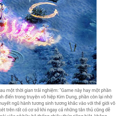
au một thời gian trải nghiệm: "Game này hay một phần
h điển trong truyện võ hiệp Kim Dung, phần còn lại nhờ
thuyết ngũ hành tương sinh tương khắc vào với thế giới võ
xét trên rất có cơ sở khi ngay cả những tân thủ cũng dễ