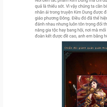
Nói đến tác phẩm Kim Dung mà chỉ dừn
quả là thiếu sót. Vì vậy chúng ta cần 
nhân ái trong truyện Kim Dung được đặ
giáo phương Đông. Điều đó đã thể hiệ
đánh nhau nhưng luôn tôn trọng đối th
năng gia tộc hay bang hội, nơi mà mối
đoàn kết được đề cao, anh em bằng h