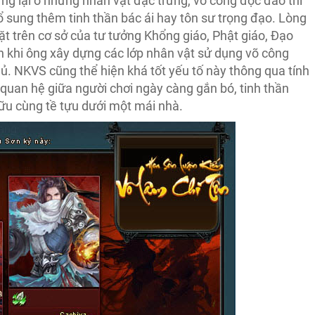
g lại ở những nhân vật đặc trưng, võ công độc đáo thì
bổ sung thêm tinh thần bác ái hay tôn sư trọng đạo. Lòng
t trên cơ sở của tư tưởng Khổng giáo, Phật giáo, Đạo
n khi ông xây dựng các lớp nhân vật sử dụng võ công
ủ. NKVS cũng thể hiện khá tốt yếu tố này thông qua tính
 quan hệ giữa người chơi ngày càng gắn bó, tinh thần
ữu cùng tề tựu dưới một mái nhà.