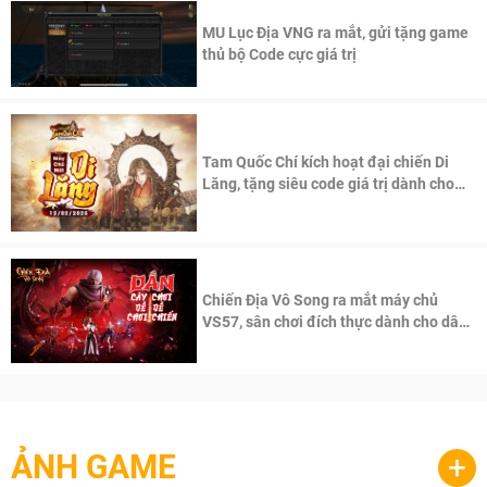
MU Lục Địa VNG ra mắt, gửi tặng game
thủ bộ Code cực giá trị
Tam Quốc Chí kích hoạt đại chiến Di
Lăng, tặng siêu code giá trị dành cho
100 độc giả đầu tiên.
Chiến Địa Vô Song ra mắt máy chủ
VS57, sân chơi đích thực dành cho dân
cày
ẢNH GAME
+