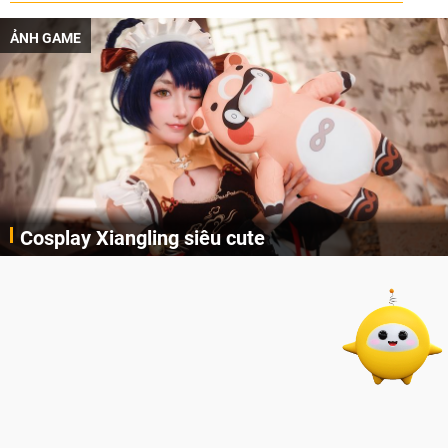
ẢNH GAME
Cosplay Xiangling siêu cute
Cùng thưởng thức những hình ảnh cosplay Xiangling trong Genshin Impact siêu dễ thương của người dùng Weibo "阿包也是兔娘"