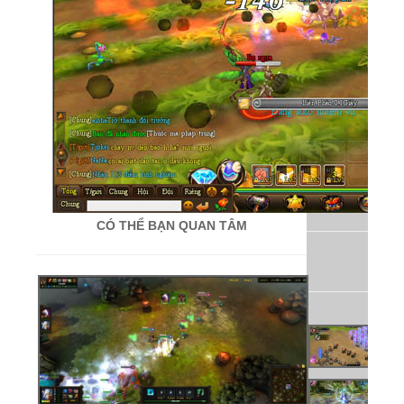
CÓ THỂ BẠN QUAN TÂM
T