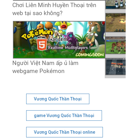
Chơi Liên Minh Huyền Thoại trên
web tại sao không?
Người Việt Nam ấp ủ làm
webgame Pokémon
Vương Quốc Thần Thoại
game Vương Quốc Thần Thoại
Vương Quốc Thần Thoại online