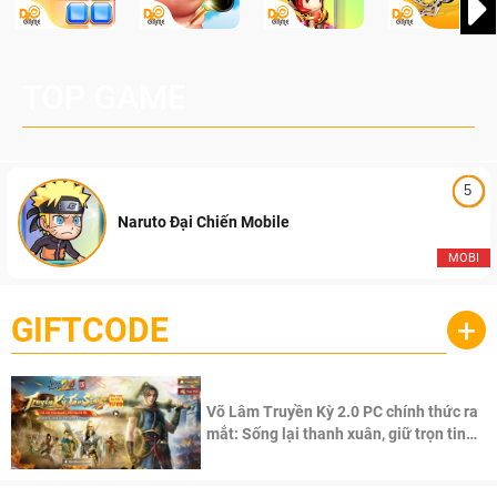
TOP GAME
5
Naruto Đại Chiến Mobile
MOBI
GIFTCODE
+
Võ Lâm Truyền Kỳ 2.0 PC chính thức ra
mắt: Sống lại thanh xuân, giữ trọn tinh
thần Võ Lâm