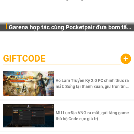
Garena hợp tác cùng Pocketpair đưa bom tấn
Garena Singapore hôm nay đã công bố Palworld Online,
săn thú sinh tồn lên di động với tên gọi
một cuộc phiêu lưu sinh tồn nhiều người chơi mới hiện
Palworld Online
đang được phát triển dựa trên IP Palworld nổi tiếng toàn
cầu, theo giấy phép chính thức từ công ty game Nhật Bản
GIFTCODE
+
Pocketpair, Inc.
Võ Lâm Truyền Kỳ 2.0 PC chính thức ra
mắt: Sống lại thanh xuân, giữ trọn tinh
thần Võ Lâm
MU Lục Địa VNG ra mắt, gửi tặng game
thủ bộ Code cực giá trị