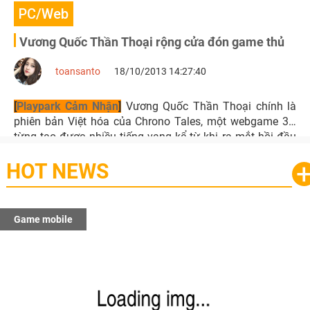
PC/Web
Vương Quốc Thần Thoại rộng cửa đón game thủ
toansanto
18/10/2013 14:27:40
[
Playpark Cảm Nhận
]
Vương Quốc Thần Thoại chính là
phiên bản Việt hóa của Chrono Tales, một webgame 3D
từng tạo được nhiều tiếng vang kể từ khi ra mắt hồi đầu
năm nay.
HOT NEWS
Game mobile