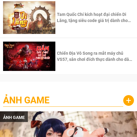
Tam Quốc Chí kích hoạt đại chiến Di
Lăng, tặng siêu code giá trị dành cho
100 độc giả đầu tiên.
Chiến Địa Vô Song ra mắt máy chủ
VS57, sân chơi đích thực dành cho dân
cày
ẢNH GAME
+
ẢNH GAME