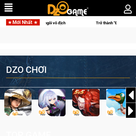
Mới Nhất
am Falcons lên ngôi vô địch
Trở thành "Đại ca Mèo" khuấy đảo
DZO CHƠI
TOP GAME