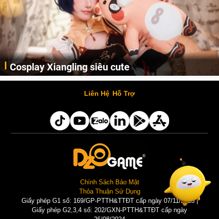
Cosplay Xiangling siêu cute
Cùng thưởng thức những hình ảnh cosplay Xiangling trong Genshin Impact siêu dễ thương của người dùng Weibo "阿包也是兔娘"
Liên Hệ
Hỗ Trợ
Chính Sách Bảo Mật
Thỏa Thuận Sử Dụng
Giấy phép G1 số: 169/GP-PTTH&TTĐT cấp ngày 07/11/2025 |
Giấy phép G2,3,4 số: 202/GXN-PTTH&TTĐT cấp ngày