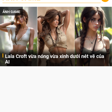
ẢNH GAME
Lala Croft vừa nóng vừa xinh dưới nét vẽ của
AI
Cùng đến với những hình ảnh Lala Croft của Tomb Raider dưới nét vẽ của AI. Một cô nàng xinh đẹp, nóng bỏng nhưng cũng rắn rỏi và mạnh mẽ.