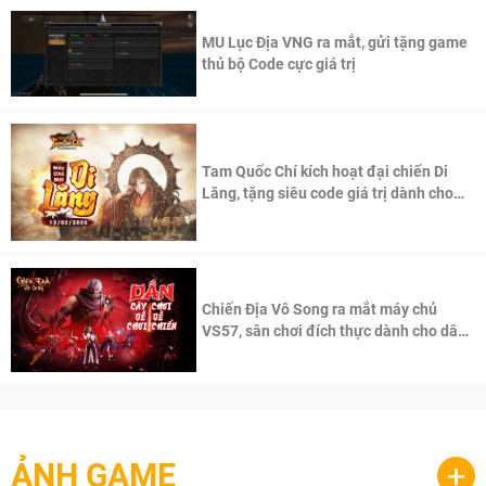
MU Lục Địa VNG ra mắt, gửi tặng game
thủ bộ Code cực giá trị
Tam Quốc Chí kích hoạt đại chiến Di
Lăng, tặng siêu code giá trị dành cho
100 độc giả đầu tiên.
Chiến Địa Vô Song ra mắt máy chủ
VS57, sân chơi đích thực dành cho dân
cày
ẢNH GAME
+