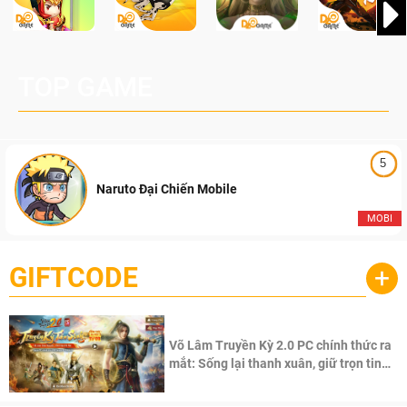
TOP GAME
5
Naruto Đại Chiến Mobile
MOBI
GIFTCODE
+
Võ Lâm Truyền Kỳ 2.0 PC chính thức ra
mắt: Sống lại thanh xuân, giữ trọn tinh
thần Võ Lâm