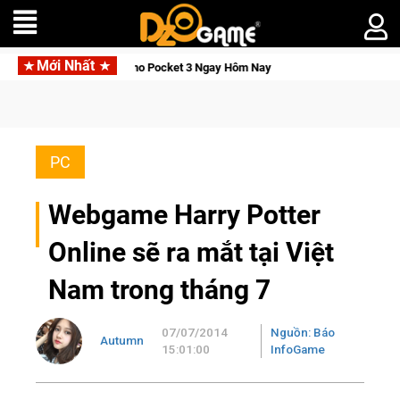
Mới Nhất
 DJI Osmo Pocket 3 Ngay Hôm Nay
Lineage W – Quyền lực và t
PC
Webgame Harry Potter
Online sẽ ra mắt tại Việt
Nam trong tháng 7
07/07/2014
Nguồn: Báo
Autumn
15:01:00
InfoGame