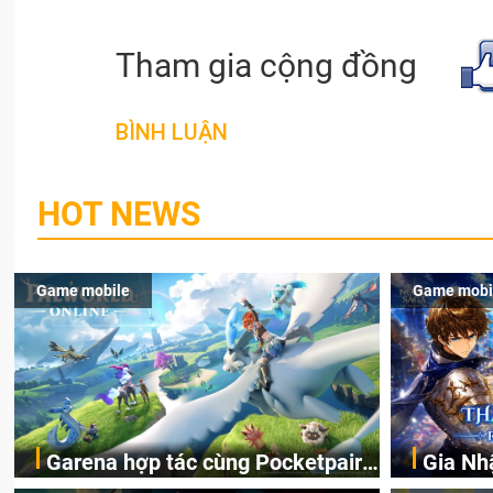
Tham gia cộng đồng
BÌNH LUẬN
HOT NEWS
Game mobile
Game mobi
Garena hợp tác cùng Pocketpair
Gia Nh
Garena Singapore hôm nay đã công bố
Bước châ