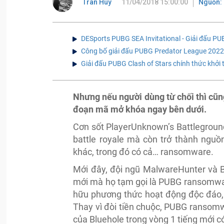
Tran Huy
11/04/2018 15:00:00
Nguồn:
DESports PUBG SEA Invitational - Giải đấu PUBG
Công bố giải đấu PUBG Predator League 2022
Giải đấu PUBG Clash of Stars chính thức khởi 
Nhưng nếu người dùng từ chối thì cũn
đoạn mã mở khóa ngay bên dưới.
Cơn sốt PlayerUnknown’s Battlegroun
battle royale mà còn trở thành nguồ
khác, trong đó có cả… ransomware.
Mới đây, đội ngũ MalwareHunter và 
mới mà họ tạm gọi là PUBG ransomwar
hữu phương thức hoạt động độc đáo, 
Thay vì đòi tiền chuộc, PUBG ransomw
của Bluehole trong vòng 1 tiếng mới c