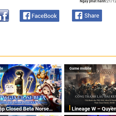
Ngày phát hành:
21/1
le
Game mobile
ập Closed Beta Norse
Lineage W – Quyền 
n vào Norse Saga: Cửu Giới Thức
Linage W chính thức cậ