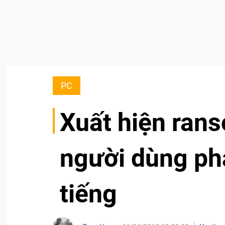
PC
Xuất hiện ran
người dùng ph
tiếng