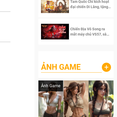
Tam Quốc Chí kích hoạt
đại chiến Di Lăng, tặng
siêu code giá trị dành
cho 100 độc giả đầu
tiên.
Chiến Địa Vô Song ra
mắt máy chủ VS57, sân
chơi đích thực dành cho
dân cày
ẢNH GAME
+
Lala Croft vừa nóng vừa xinh dưới nét vẽ
của AI
Ảnh Game