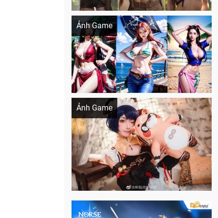
Khi AI Cosplay gái đẹp One Piece
Ảnh Game
Cosplay Xiangling siêu cute
Ảnh Game