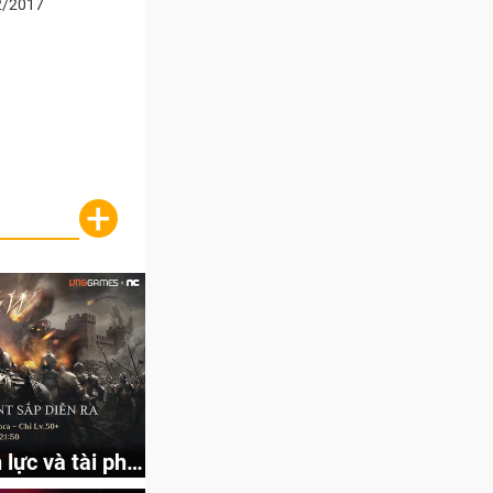
2/2017
+
lực và tài phú
p nhật chức năng