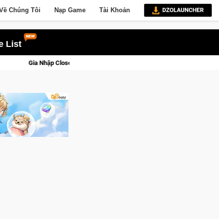
Về Chúng Tôi
Nạp Game
Tài Khoản
 List
orse Saga: Cửu Giới Thức Tỉnh, Săn DJI Osmo Pocket 3 Ngay Hôm Nay