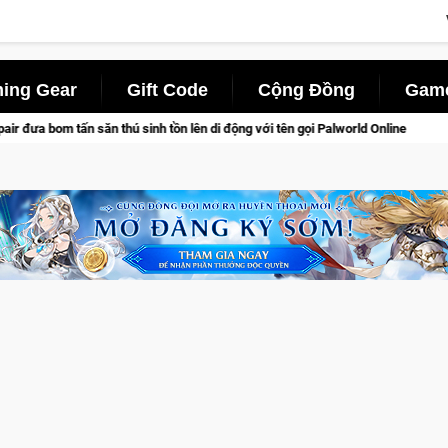
ing Gear
Gift Code
Cộng Đồng
Game
 di động với tên gọi Palworld Online
Gia Nhập Closed Beta N