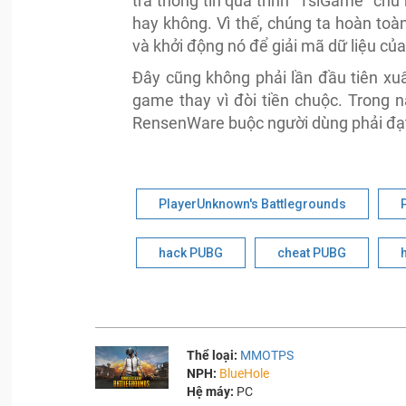
tra thông tin quá trình “TslGame” c
hay không. Vì thế, chúng ta hoàn toà
và khởi động nó để giải mã dữ liệu củ
Đây cũng không phải lần đầu tiên xu
game thay vì đòi tiền chuộc. Trong 
RensenWare buộc người dùng phải đạt
PlayerUnknown's Battlegrounds
hack PUBG
cheat PUBG
Thể loại:
MMOTPS
NPH:
BlueHole
Hệ máy:
PC