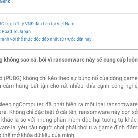
 Genk
 trị giá 1 tỷ VNĐ đầu tiên tại Việt Nam
: Road To Japan
tranh với thể thức độc đáo nhất từ trước đến nay
g không sao cả, bởi vì ransomware này sẽ cung cấp luôn
d (PUBG) không chỉ kéo theo sự bùng nổ của dòng game
n cảm hứng bất tận cho rất nhiều khía cạnh công nghệ
BleepingComputer đã phát hiện ra một loại ransomware
e. Không chỉ đặc biệt ở cái tên, ransomware này còn sở
khác lạ so với những phần mềm độc hại tương tự khác:
are lại yêu cầu người chơi phải chơi tựa game đình đám
ó thể mở khóa dữ liệu của mình.