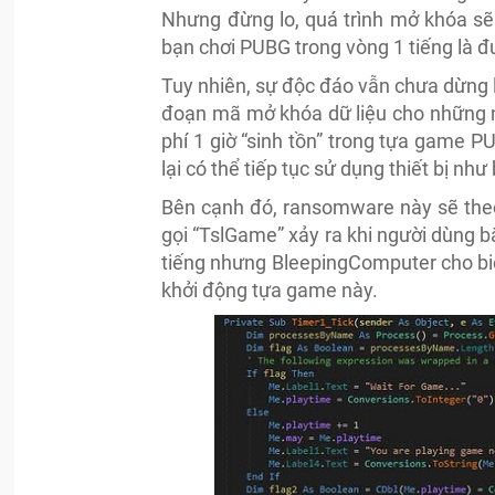
Nhưng đừng lo, quá trình mở khóa sẽ 
bạn chơi PUBG trong vòng 1 tiếng là đ
Tuy nhiên, sự độc đáo vẫn chưa dừng 
đoạn mã mở khóa dữ liệu cho những n
phí 1 giờ “sinh tồn” trong tựa game 
lại có thể tiếp tục sử dụng thiết bị như
Bên cạnh đó, ransomware này sẽ theo d
gọi “TslGame” xảy ra khi người dùng b
tiếng nhưng BleepingComputer cho biết
khởi động tựa game này.