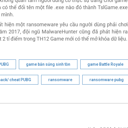
hứ không quan tâm người dùng có thực sự đang chơi game
n có thể đổi tên một file .exe nào đó thành TslGame.exe
a mình.
ất hiện một ransomeware yêu cầu người dùng phải chơi
năm 2017, đội ngũ MalwareHunter cũng đã phát hiện ra
 2 tỉ điểm trong TH12 Game mới có thể mở khóa dữ liệu.
PUBG
game bắn súng sinh tồn
game Battle Royale
hack/ cheat PUBG
ransomware
ransomware pubg