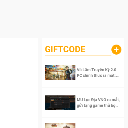
GIFTCODE
+
Võ Lâm Truyền Kỳ 2.0
PC chính thức ra mắt:
Sống lại thanh xuân, giữ
1
trọn tinh thần Võ Lâm
MU Lục Địa VNG ra mắt,
gửi tặng game thủ bộ
Code cực giá trị