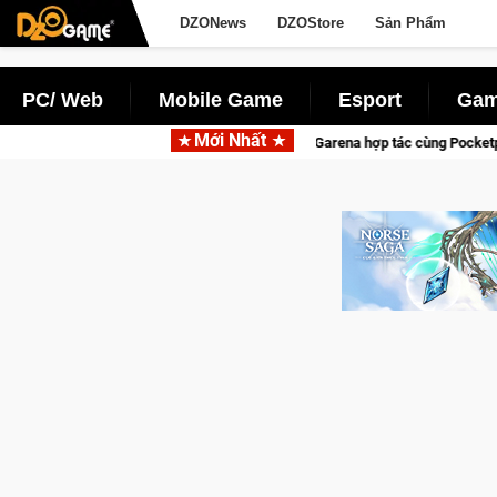
DZONews
DZOStore
Sản Phẩm
PC/ Web
Mobile Game
Esport
Gam
Mới Nhất
Garena hợp tác cùng Pocketpair đưa bom tấn săn thú sinh tồn lên