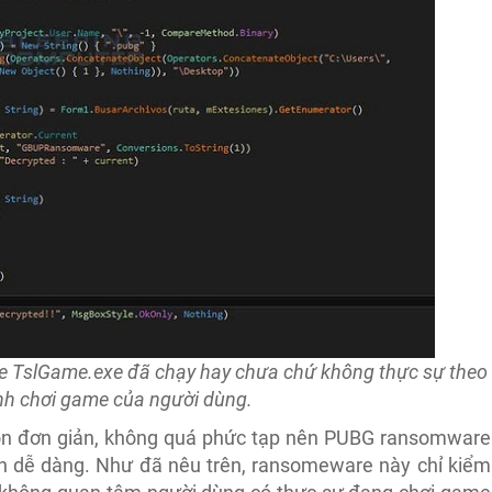
le TslGame.exe đã chạy hay chưa chứ không thực sự theo
ình chơi game của người dùng.
òn đơn giản, không quá phức tạp nên PUBG ransomware
h dễ dàng. Như đã nêu trên, ransomeware này chỉ kiểm