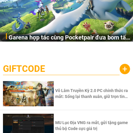
Garena hợp tác cùng Pocketpair đưa bom tấn
Garena Singapore hôm nay đã công bố Palworld Online,
săn thú sinh tồn lên di động với tên gọi
một cuộc phiêu lưu sinh tồn nhiều người chơi mới hiện
Palworld Online
đang được phát triển dựa trên IP Palworld nổi tiếng toàn
cầu, theo giấy phép chính thức từ công ty game Nhật Bản
GIFTCODE
+
Pocketpair, Inc.
Võ Lâm Truyền Kỳ 2.0 PC chính thức ra
mắt: Sống lại thanh xuân, giữ trọn tinh
thần Võ Lâm
MU Lục Địa VNG ra mắt, gửi tặng game
thủ bộ Code cực giá trị