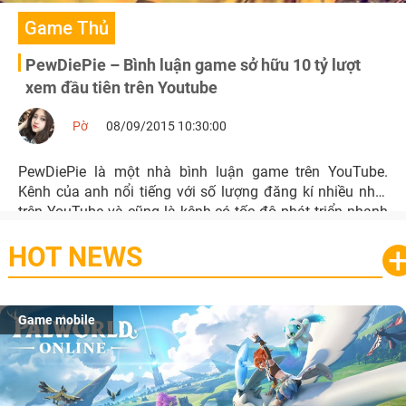
Game Thủ
PewDiePie – Bình luận game sở hữu 10 tỷ lượt
xem đầu tiên trên Youtube
Pờ
08/09/2015 10:30:00
PewDiePie là một nhà bình luận game trên YouTube.
Kênh của anh nổi tiếng với số lượng đăng kí nhiều nhất
trên YouTube và cũng là kênh có tốc độ phát triển nhanh
nhất. Tính tới thời điểm hiện tại anh có hơn 33,5 triệu
HOT NEWS
người đăng kí.
Game mobile