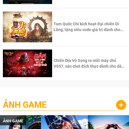
Tam Quốc Chí kích hoạt đại chiến Di
Lăng, tặng siêu code giá trị dành cho
100 độc giả đầu tiên.
Chiến Địa Vô Song ra mắt máy chủ
VS57, sân chơi đích thực dành cho dân
cày
ẢNH GAME
+
ẢNH GAME