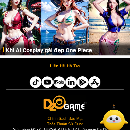
Khi AI Cosplay gái đẹp One Piece
Những cô nàng nóng bỏng Boa Hancock, Nico Robin, Nami, Yamato hay Perona được AI vẽ lại dưới hình thức Cosplay cực kỳ chuẩn chỉnh.
Liên Hệ
Hỗ Trợ
Chính Sách Bảo Mật
Thỏa Thuận Sử Dụng
Giấy phép G1 số: 169/GP-PTTH&TTĐT cấp ngày 07/11/2025 |