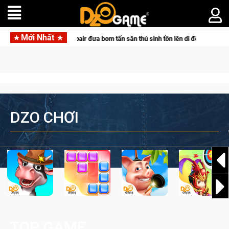
Mới Nhất
ác cùng Pocketpair đưa bom tấn săn thú sinh tồn lên di động với tên gọi Palwo
DZO CHƠI
TOP GAME