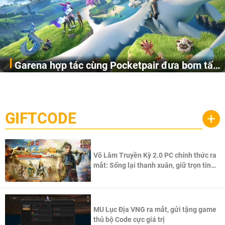
Garena hợp tác cùng Pocketpair đưa bom tấn
Garena Singapore hôm nay đã công bố Palworld Online,
săn thú sinh tồn lên di động với tên gọi
một cuộc phiêu lưu sinh tồn nhiều người chơi mới hiện
Palworld Online
đang được phát triển dựa trên IP Palworld nổi tiếng toàn
cầu, theo giấy phép chính thức từ công ty game Nhật Bản
GIFTCODE
+
Pocketpair, Inc.
Võ Lâm Truyền Kỳ 2.0 PC chính thức ra
mắt: Sống lại thanh xuân, giữ trọn tinh
thần Võ Lâm
MU Lục Địa VNG ra mắt, gửi tặng game
thủ bộ Code cực giá trị