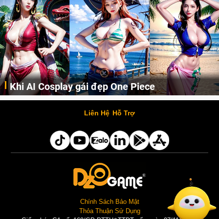
Cosplay Xiangling siêu cute
Cùng thưởng thức những hình ảnh cosplay Xiangling trong Genshin Impact siêu dễ thương của người dùng Weibo "阿包也是兔娘"
Liên Hệ
Hỗ Trợ
Chính Sách Bảo Mật
Thỏa Thuận Sử Dụng