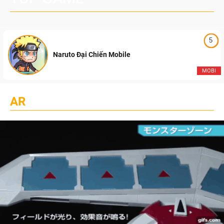
5
Naruto Đại Chiến Mobile
MOBI
AR