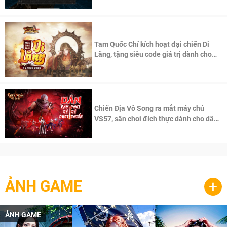
Tam Quốc Chí kích hoạt đại chiến Di
Lăng, tặng siêu code giá trị dành cho
100 độc giả đầu tiên.
Chiến Địa Vô Song ra mắt máy chủ
VS57, sân chơi đích thực dành cho dân
cày
ẢNH GAME
+
ẢNH GAME