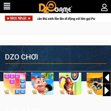
Mới Nhất
ưa bom tấn săn thú sinh tồn lên di động với tên gọi Palworld Online
DZO CHƠI
TOP GAME